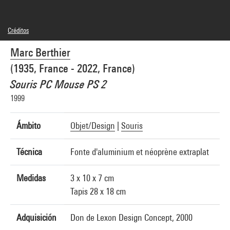
Créditos
© Marc Berthier
Marc Berthier
Créditos fotográficos : Jean-Claude Planchet - Centre Pompidou, MNAM-CCI
Referencia de la imagen : 4R05994 [2000 CX 6240]
(1935, France - 2022, France)
Souris PC Mouse PS 2
1999
Ámbito
Objet/Design
|
Souris
Técnica
Fonte d'aluminium et néoprène extraplat
Medidas
3 x 10 x 7 cm
Tapis 28 x 18 cm
Adquisición
Don de Lexon Design Concept, 2000