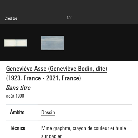
1/2
Créditos
© Adagp, Paris
Créditos fotográficos : Centre Pompidou, MNAM-CCI/Joseph Banderet/Dist.
GrandPalaisRmn
Referencia de la imagen : 4N38845
Difusión de la imagen :
GrandPalaisRmnPhoto
Geneviève Asse (Geneviève Bodin, dite)
(1923, France - 2021, France)
Sans titre
août 1990
Ámbito
Dessin
Técnica
Mine graphite, crayon de couleur et huile
sur papier