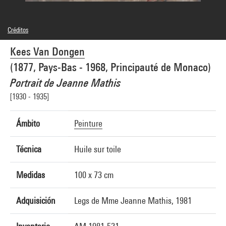
Créditos
© Adagp, Paris
Kees Van Dongen
Créditos fotográficos : Centre Pompidou, MNAM-CCI/Service de la documentation
photographique du MNAM/Dist. GrandPalaisRmn
(1877, Pays-Bas - 1968, Principauté de Monaco)
Referencia de la imagen : 4R09138 [1981 CX 0212]
Difusión de la imagen :
Portrait de Jeanne Mathis
GrandPalaisRmnPhoto
[1930 - 1935]
Ámbito
Peinture
Técnica
Huile sur toile
Medidas
100 x 73 cm
Adquisición
Legs de Mme Jeanne Mathis, 1981