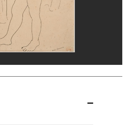
ompidou, MNAM-CCI