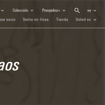
Colección
Pompidou+
es
(current)
(current)
(current)
se socio
Venta en línea
Tienda
Usted es
aos