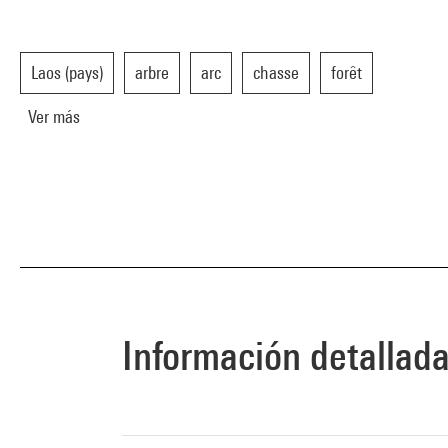
Laos (pays)
arbre
arc
chasse
forêt
Ver más
Información detallad