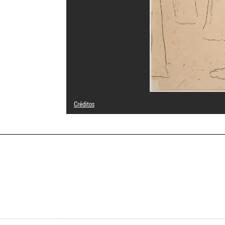
Créditos
Domaine public
Créditos fotográficos : Jean-Claude Planchet - Centre P
Referencia de la imagen : 4R12551 [1998 CX 0138]
a