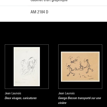
AM 2184 D
Jean Launois
Jean Launois
Deux visages, caricatures
George Besson transporté sur une
civière