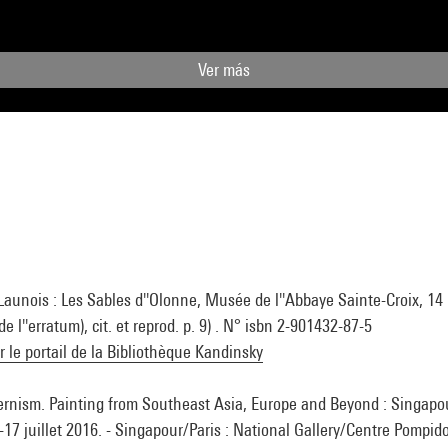
Ver más
 Launois : Les Sables d''Olonne, Musée de l''Abbaye Sainte-Croix, 14
de l''erratum), cit. et reprod. p. 9) . N° isbn 2-901432-87-5
ur le portail de la Bibliothèque Kandinsky
nism. Painting from Southeast Asia, Europe and Beyond : Singapou
-17 juillet 2016. - Singapour/Paris : National Gallery/Centre Pompido