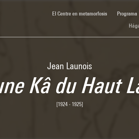
(current)
El Centre en metamorfosis
Programa
Hága
Jean Launois
une Kâ du Haut L
[1924 - 1925]