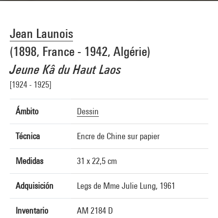
Jean Launois
(1898, France - 1942, Algérie)
Jeune Kâ du Haut Laos
[1924 - 1925]
Ámbito
Dessin
Técnica
Encre de Chine sur papier
Medidas
31 x 22,5 cm
Adquisición
Legs de Mme Julie Lung, 1961
Inventario
AM 2184 D