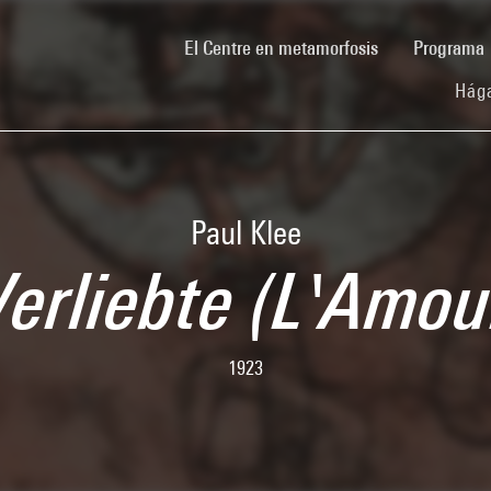
(current)
El Centre en metamorfosis
Programa
Hága
Paul Klee
Verliebte (L'Amou
1923