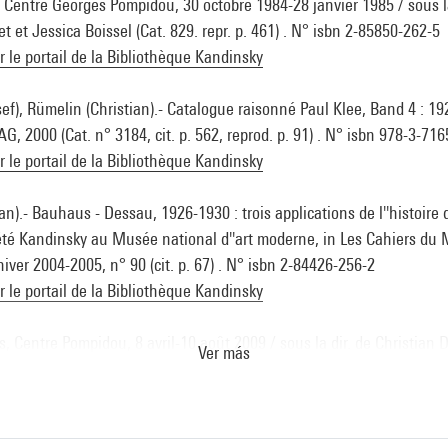
, Centre Georges Pompidou, 30 octobre 1984-28 janvier 1985 / sous la
t et Jessica Boissel (Cat. 829. repr. p. 461) . N° isbn 2-85850-262-5
ur le portail de la Bibliothèque Kandinsky
ef), Rümelin (Christian).- Catalogue raisonné Paul Klee, Band 4 : 19
AG, 2000 (Cat. n° 3184, cit. p. 562, reprod. p. 91) . N° isbn 978-3-71
ur le portail de la Bibliothèque Kandinsky
n).- Bauhaus - Dessau, 1926-1930 : trois applications de l''histoire de 
été Kandinsky au Musée national d''art moderne, in Les Cahiers du
hiver 2004-2005, n° 90 (cit. p. 67) . N° isbn 2-84426-256-2
ur le portail de la Bibliothèque Kandinsky
s, Centre Pompidou, 8 avril-10 août 2009 / sous la dir. de Christian De
Ver más
tre Pompidou, 2009 (cit. p. 349) . N° isbn 978-2-84426-381-0
ur le portail de la Bibliothèque Kandinsky
nie à l''oeuvre : Paris, Centre Pompidou, 6 avril-1er aout 2016 .- Paris 