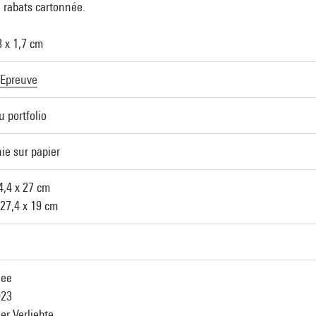
 rabats cartonnée.
3 x 1,7 cm
Epreuve
 portfolio
ie sur papier
34,4 x 27 cm
 27,4 x 19 cm
lee
923
Der Verliebte