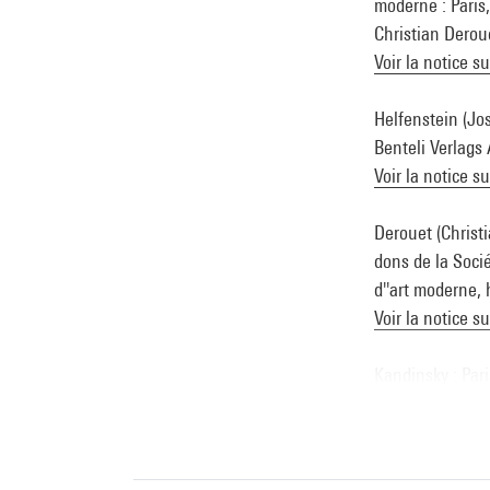
moderne : Paris
Christian Deroue
Voir la notice s
Helfenstein (Jos
Benteli Verlags 
Voir la notice s
Derouet (Christia
dons de la Soci
d''art moderne, 
Voir la notice s
Kandinsky : Pari
éditions du Cen
Voir la notice s
Paul Klee, l''iro