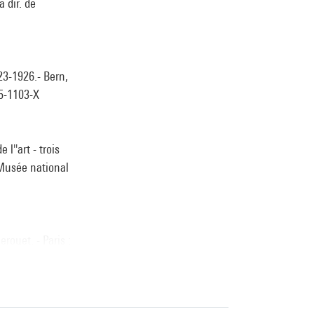
 dir. de
23-1926.- Bern,
65-1103-X
l''art - trois
 Musée national
rouet. - Paris :
: Centre