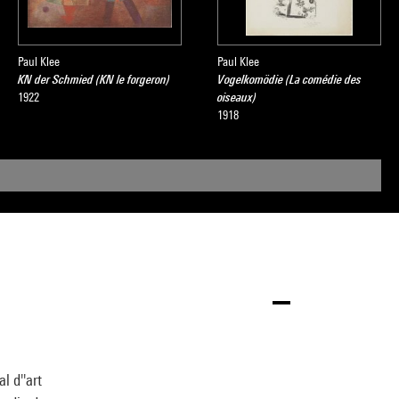
Paul Klee
Paul Klee
KN der Schmied (KN le forgeron)
Vogelkomödie (La comédie des
1922
oiseaux)
1918
l d''art