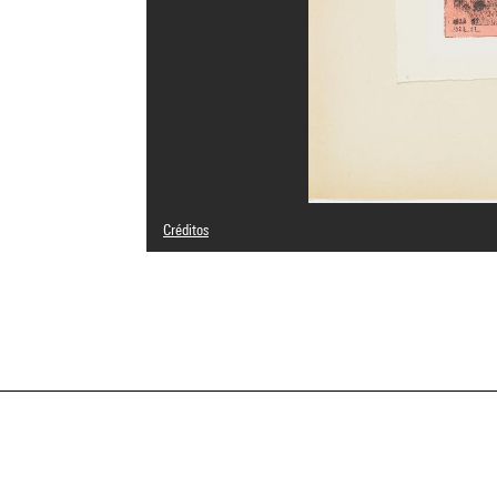
Créditos
Domaine public
Créditos fotográficos : Philippe Migeat - Centre Pompido
Referencia de la imagen : 4N89733
Difusión de la imagen :
GrandPalaisRmnPhoto
a