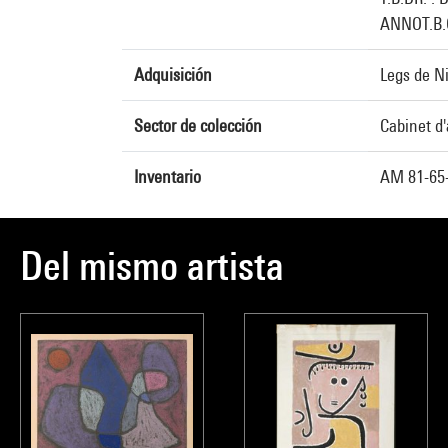
ANNOT.B.G
Adquisición
Legs de N
Sector de colección
Cabinet d'
Inventario
AM 81-65-
Del mismo artista