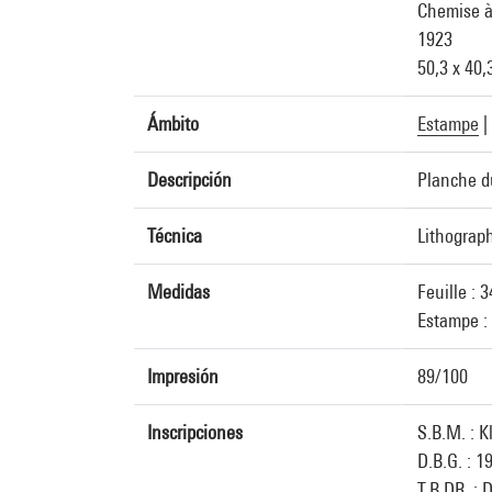
Chemise à
1923
50,3 x 40,
Ámbito
Estampe
|
Descripción
Planche du
Técnica
Lithograph
Medidas
Feuille : 
Estampe :
Impresión
89/100
Inscripciones
S.B.M. : K
D.B.G. : 1
T.B.DR. : 