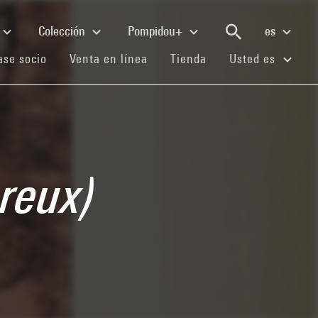
Colección
Pompidou+
es
(current)
(current)
(current)
se socio
Venta en línea
Tienda
Usted es
reux)