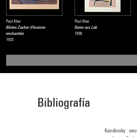
Paul Klee
Paul Klee
Blüten Zauber (Floraison
Dame aus Lab
enchantée)
1938
1933
Bibliografía
Kandinsky : oeu