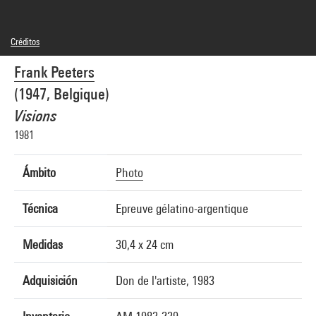
Créditos
© Frank Peeters
Frank Peeters
Créditos fotográficos : Centre Pompidou, MNAM-CCI/Christian Bahier et Philippe
Migeat/Dist. GrandPalaisRmn
(1947, Belgique)
Referencia de la imagen : 1A15749 [1986 X 2151]
Visions
1981
Ámbito
Photo
Técnica
Epreuve gélatino-argentique
Medidas
30,4 x 24 cm
Adquisición
Don de l'artiste, 1983