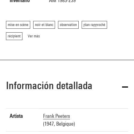
Inventario
AM 1983-239
mise en scène
noir et blanc
observation
plan rapproché
récipient
Ver más
Información detallada
Artista
Frank Peeters
(1947, Belgique)