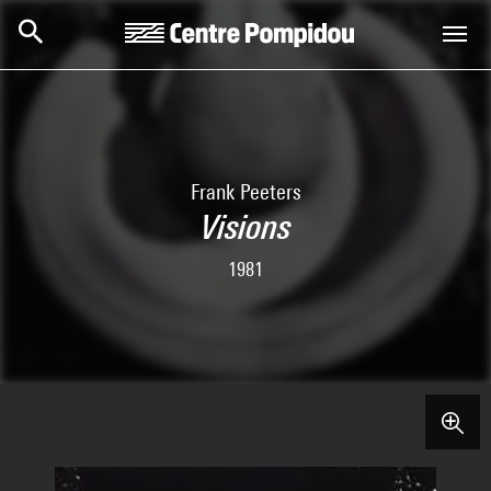
Skip to main content
Centre Pompidou
Frank Peeters
Visions
1981