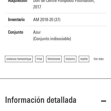
Adquisición
Don de Centre Pompidou Foundation,
2017
Inventario
AM 2018-20 (37)
Conjunto
Azur
(Conjunto indisociable)
créature fantastique
frise
féminisme
histoire
mythe
Ver más
Información detallada