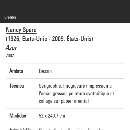
Créditos
Leyenda : Elément n°37
Nancy Spero
© Adagp, Paris
Créditos fotográficos : Centre Pompidou, MNAM-CCI/Philippe Migeat/Dist.
(1926, États-Unis - 2009, États-Unis)
GrandPalaisRmn
Referencia de la imagen : 4N05445
Azur
Difusión de la imagen :
GrandPalaisRmnPhoto
2002
Ámbito
Dessin
Técnica
Sérigraphie, linogravure (impression à
l'encre grasse), peinture synthétique et
collage sur papier oriental
Medidas
52 x 249,7 cm