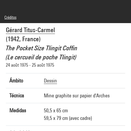
Créditos
© Adagp, Paris
Gérard Titus-Carmel
Créditos fotográficos : Centre Pompidou, MNAM-CCI/Philippe Migeat/Dist.
GrandPalaisRmn
(1942, France)
Referencia de la imagen : 4N87298
Difusión de la imagen :
The Pocket Size Tlingit Coffin
GrandPalaisRmnPhoto
(Le cercueil de poche Tlingit)
24 août 1975 - 25 août 1975
Ámbito
Dessin
Técnica
Mine graphite sur papier d'Arches
Medidas
50,5 x 65 cm
59,5 x 79 cm (avec cadre)