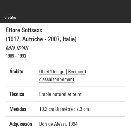
Créditos
© Adagp, Paris
Ettore Sottsass
Créditos fotográficos : Philippe Migeat - Centre Pompidou, MNAM-CCI
Referencia de la imagen : 4R02382 [1995 CX 6022]
(1917, Autriche - 2007, Italie)
MN 0240
1989 - 1993
Ámbito
Objet/Design
|
Récipient
d'assaisonnement
Técnica
Erable naturel et teint
Medidas
10,2 cm Diamètre : 7,3 cm
Adquisición
Don de Alessi, 1994