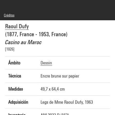
Créditos
© Adagp, Paris
Raoul Dufy
Créditos fotográficos : Florian David - Mairie de Bordeaux
Referencia de la imagen : 5A05037
(1877, France - 1953, France)
Casino au Maroc
[1926]
Ámbito
Dessin
Técnica
Encre brune sur papier
Medidas
49,7 x 64,4 cm
Adquisición
Legs de Mme Raoul Dufy, 1963