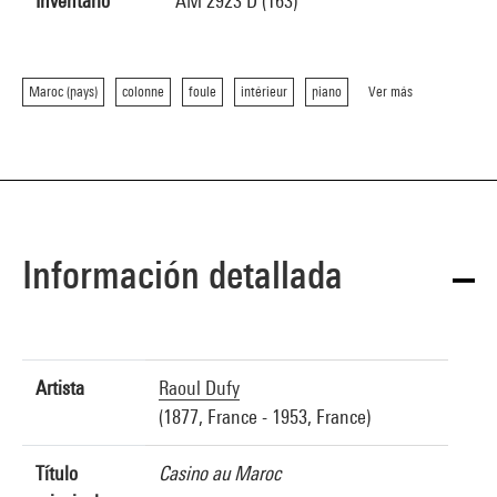
Inventario
AM 2923 D (163)
Maroc (pays)
colonne
foule
intérieur
piano
Ver más
Información detallada
Artista
Raoul Dufy
(1877, France - 1953, France)
Título
Casino au Maroc