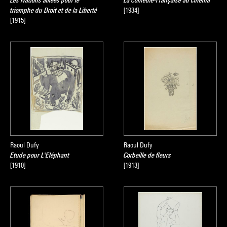
Les Nations alliées pour le
La Comédie-Française au cinéma
triomphe du Droit et de la Liberté
[1934]
[1915]
Raoul Dufy
Raoul Dufy
Etude pour L'Eléphant
Corbeille de fleurs
[1910]
[1913]