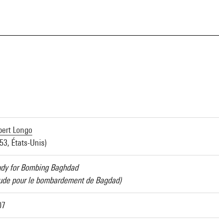
a
bert Longo
53, États-Unis)
udy for Bombing Baghdad
tude pour le bombardement de Bagdad)
07