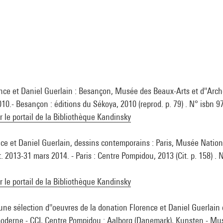
ence et Daniel Guerlain : Besançon, Musée des Beaux-Arts et d''Arché
10.- Besançon : éditions du Sékoya, 2010 (reprod. p. 79) . N° isbn
ur le portail de la Bibliothèque Kandinsky
ce et Daniel Guerlain, dessins contemporains : Paris, Musée Nationa
 2013-31 mars 2014. - Paris : Centre Pompidou, 2013 (Cit. p. 158) . 
ur le portail de la Bibliothèque Kandinsky
'une sélection d''oeuvres de la donation Florence et Daniel Guerlai
 moderne - CCI, Centre Pompidou : Aalborg (Danemark), Kunsten - 