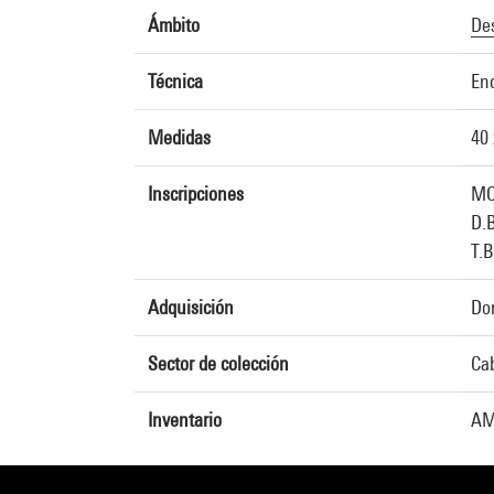
Ámbito
De
Técnica
Enc
Medidas
40 
Inscripciones
MO
D.B
T.B
Adquisición
Don
Sector de colección
Cab
Inventario
AM