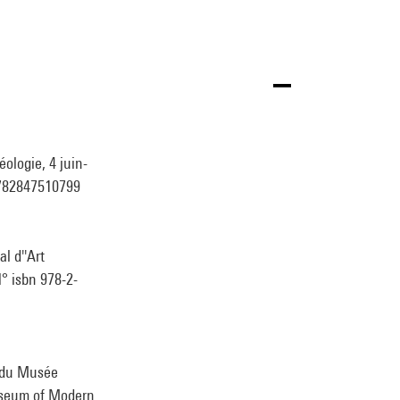
ologie, 4 juin-
 9782847510799
l d''Art
N° isbn 978-2-
n du Musée
Museum of Modern