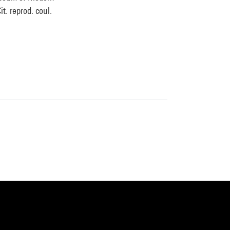
t. reprod. coul.
e, Musée
ch London New