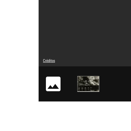
Créditos
© Adagp, Paris
Créditos fotográficos : Centre Pompidou, MNAM-CCI/Bertr
Referencia de la imagen : 4Y16274