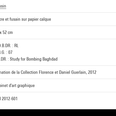
ssin
re et fusain sur papier calque
x 52 cm
.B.DR. : RL
.G. : 07
.DR. : Study for Bombing Baghdad
ation de la Collection Florence et Daniel Guerlain, 2012
inet d'art graphique
 2012-601