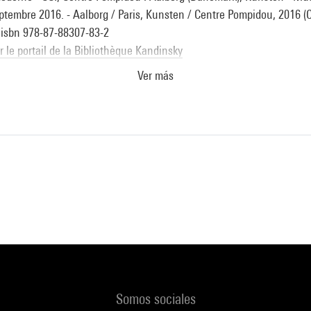
ptembre 2016. - Aalborg / Paris, Kunsten / Centre Pompidou, 2016 (Ci
° isbn 978-87-88307-83-2
ur le portail de la Bibliothèque Kandinsky
Ver más
rawing : The Guerlain Collection from the Centre Pompidou : Vienn
ctobre 2019-26 janvier 2020. - New York : Prestel Publishing Muni
 p. 13 et reprod. coul. p. 70) . N° isbn 978-3-7913-5942-7
ur le portail de la Bibliothèque Kandinsky
Somos sociales