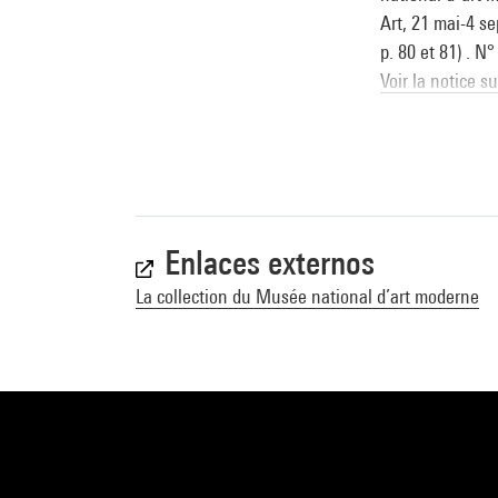
Art, 21 mai-4 se
p. 80 et 81) . N
Voir la notice s
A passion for d
Albertina, 11 o
York, 2019 (cit.
Voir la notice s
Enlaces externos
La collection du Musée national d’art moderne