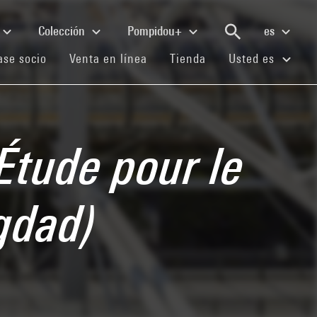
Colección
Pompidou+
es
(current)
(current)
(current)
se socio
Venta en línea
Tienda
Usted es
Étude pour le
gdad)