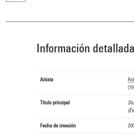
Información detallad
Artista
Ro
(19
Título principal
St
(É
Fecha de creación
20