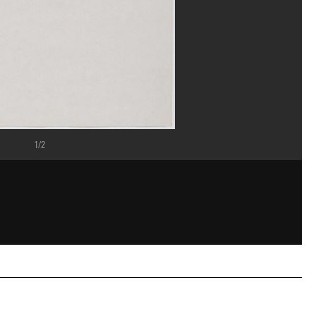
1/2
ppe Migeat/Dist. GrandPalaisRmn