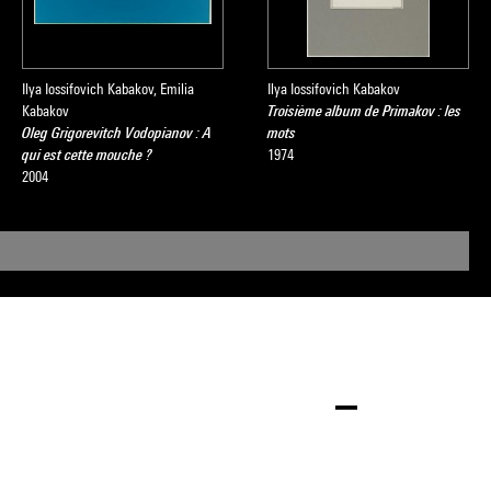
Ilya Iossifovich Kabakov, Emilia
Ilya Iossifovich Kabakov
Kabakov
Troisième album de Primakov : les
Oleg Grigorevitch Vodopianov : A
mots
qui est cette mouche ?
1974
sée national
2004
 2008