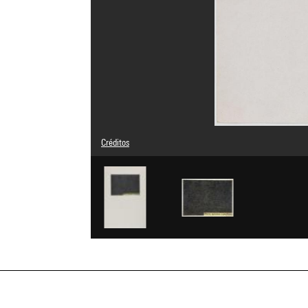
Créditos
© Adagp, Paris
Créditos fotográficos : Centre Pompidou, MNAM-CCI/Phili
Referencia de la imagen : 4N88917
Difusión de la imagen :
GrandPalaisRmnPhoto