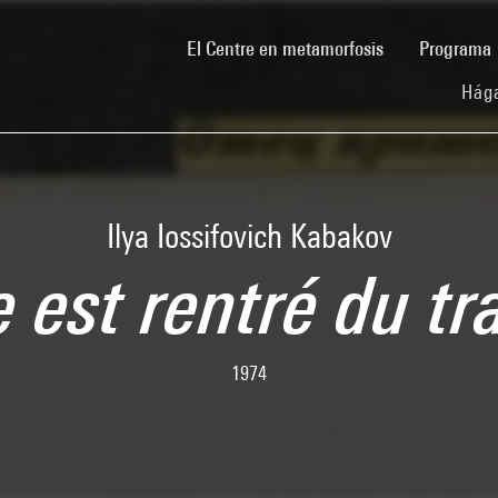
(current)
El Centre en metamorfosis
Programa
Hága
Ilya Iossifovich Kabakov
 est rentré du tr
1974