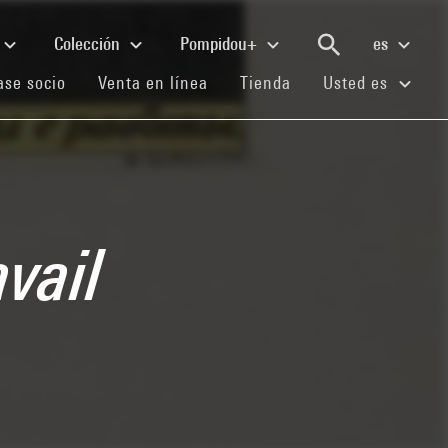
Colección
Pompidou+
es
(current)
(current)
(current)
se socio
Venta en línea
Tienda
Usted es
avail