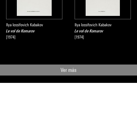
 partie la conceptualisation de son travail.
Ilya Iossifovich Kabakov
Ilya Iossifovich Kabakov
Le vol de Komarov
Le vol de Komarov
[1974]
[1974]
logue
Collection art graphique - La collection du Centre Pompidou, Mu
sous la direction de Agnès de la Beaumelle, Paris, Centre Pompidou,
Ver más