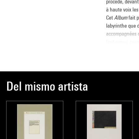
procède, devant 
à haute voix les
Cet
Album
fait p
labyrinthe que 
accompagnées de
fantasmes, peur
déroulent comme
d’abord, la soli
la vision de « 
dans laquelle d
Del mismo artista
s’ouvre sur le p
(planche 22) ; j
(planche 26). S
l’échappée au m
spatial et intér
installations
L’
depuis son app
saturation éner