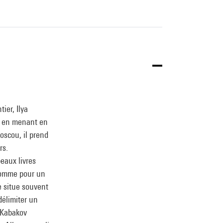
ier, Ilya
ut en menant en
Moscou, il prend
rs.
eaux livres
comme pour un
e situe souvent
délimiter un
 Kabakov