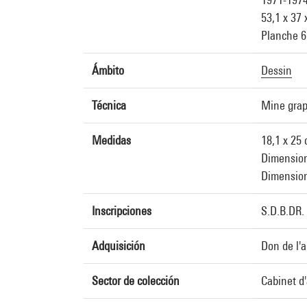
53,1 x 37 
Planche 6
Ámbito
Dessin
Técnica
Mine graph
Medidas
18,1 x 25
Dimensions
Dimension
Inscripciones
S.D.B.DR.
Adquisición
Don de l'a
Sector de colección
Cabinet d