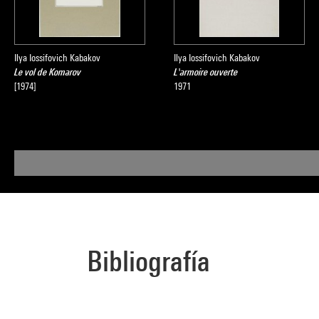
qui manifeste en
Nadine Pouillon
Ilya Iossifovich Kabakov
Ilya Iossifovich Kabakov
Le vol de Komarov
L'armoire ouverte
[1974]
1971
Source :
Extrait du cata
d'art moderne
, 
Bibliografía