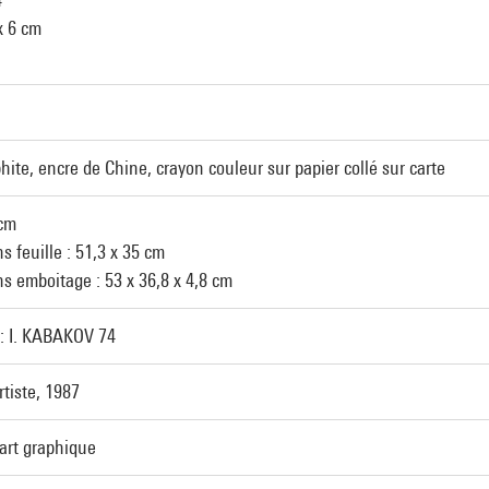
x 6 cm
ite, encre de Chine, crayon couleur sur papier collé sur carte
 cm
 feuille : 51,3 x 35 cm
s emboitage : 53 x 36,8 x 4,8 cm
 : I. KABAKOV 74
rtiste, 1987
'art graphique