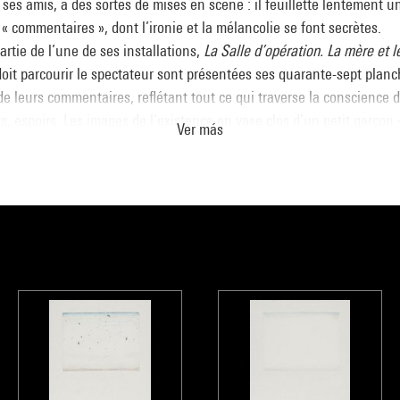
ses amis, à des sortes de mises en scène : il feuillette lentement 
 « commentaires », dont l’ironie et la mélancolie se font secrètes.
artie de l’une de ses installations,
La Salle d’opération. La mère et le
doit parcourir le spectateur sont présentées ses quarante-sept planc
 leurs commentaires, reflétant tout ce qui traverse la conscience de
s, espoirs. Les images de l’existence en vase clos d’un petit garçon
Ver más
 autant de séquences d’un parcours secret, qui serait celui d’une li
tude totale et l’obscurité d’une armoire, d’où il observe le monde (pla
la chambre de maman », surchargée à la manière des appartements 
iscutent, autour d’une table, ses parents (planche 17). Ensuite, son
aysage alentour : « la région de Tchernigov », plat pays surmonté d
usqu’à, enfin, parvenir au pur « Éther » dont le blanc envahit entièr
’y manifestent les thèmes qui fondent toute l’œuvre de Kabakov : cel
onde (l’enfant envolé de sa noire armoire pour atteindre la blanche
ieur) – que l’on retrouve dans deux peintures
Il vole
(1977 et 1983) ai
Homme qui s’est envolé dans son tableau
et
L’Homme qui s’est envolé
artement
(1985, MNAM), exposées pour la première fois en 1988 – et 
gétique de la lumière et de l’envahissement du blanc, omniprésent 