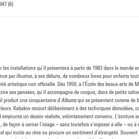
47 (6)
r les installations qu’il présentera à partir de 1983 dans le monde ent
e par illustrer, à ses débuts, de nombreux livres pour enfants to
ité artistique non officielle. Dès 1950, à l’École des beaux-arts de 
crire ses pensées, qu’il accompagne de croquis, dans de petits cahie
il produit une cinquantaine d’
Albums
qui se présentent comme de b
uleurs. Kabakov recourt délibérément à des techniques démodées, 
 Il emprunte un dessin réaliste, volontairement convenu. L’écriture s
 de façon à cerner l’image – sans toutefois s’imposer à elle – ou à 
ral qui incite au rêve ou procure un sentiment d’étrangeté. Souvent