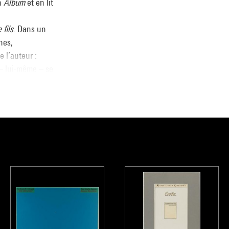
un
Album
et en lit
 fils
. Dans un
hes,
 l’auteur :
 – lui-même – se
bération :
nche 16) ; puis
communautaires,
 champ de vision
’un ciel immense
ement la surface
ui de
ur du vide
nsi que dans les
 dans l’espace
celui de la
dans l’œuvre,