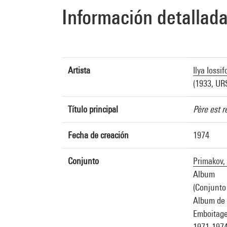
Información detallad
Artista
Ilya Iossi
(1933, URS
Título principal
Père est r
Fecha de creación
1974
Conjunto
Primakov, 
Album
(Conjunto 
Album de 
Emboitage
1971-197