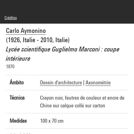
Créditos
© Carlo Aymonino
Carlo Aymonino
Créditos fotográficos : Centre Pompidou, MNAM-CCI/Georges Meguerditchian/Dist.
GrandPalaisRmn
(1926, Italie - 2010, Italie)
Referencia de la imagen : 4N23637
Difusión de la imagen :
Lycée scientifique Guglielmo Marconi : coupe
GrandPalaisRmnPhoto
intérieure
1970
Ámbito
Dessin d'architecture
|
Axonométrie
Técnica
Crayon noir, feutres de couleur et encre de
Chine sur calque collé sur carton
Medidas
100 x 70 cm