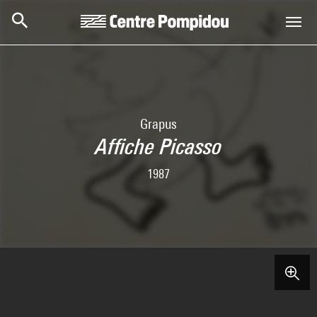
Skip to main content
Centre Pompidou
Grapus
Affiche Picasso
1987