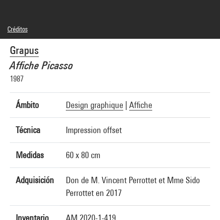
Créditos
© droits réservés
Grapus
Créditos fotográficos : Centre Pompidou, MNAM-CCI/Hélène Mauri/Dist.
GrandPalaisRmn
Affiche Picasso
Referencia de la imagen : 4N48533
1987
Ámbito
Design graphique
|
Affiche
Técnica
Impression offset
Medidas
60 x 80 cm
Adquisición
Don de M. Vincent Perrottet et Mme Sido
Perrottet en 2017
Inventario
AM 2020-1-419