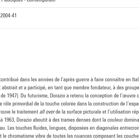
2004-41
contribué dans les années de l’après-guerre à faire connaître en Itali
t abstrait et a participé, en tant que membre fondateur, à des groupe
r de 1947). Du futurisme, Dorazio a retenu la conception de l’œuvr
e rôle primordial de la touche colorée dans la construction de l’espac
trouve le traitement
all over
de la surface picturale et l’utilisation ré
 à 1963, Dorazio aboutit à des trames denses dont la couleur domina
eau. Les touches fluides, longues, disposées en diagonales entrecroi
t le chromatisme vibre de toutes les nuances composant les couch