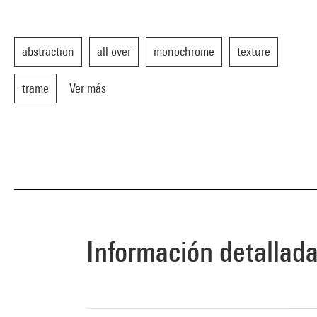
abstraction
all over
monochrome
texture
trame
Ver más
Información detallad