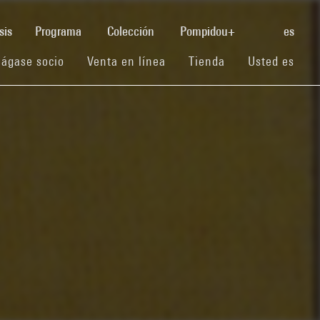
(current)
sis
Programa
Colección
Pompidou+
es
(current)
(current)
(current)
ágase socio
Venta en línea
Tienda
Usted es