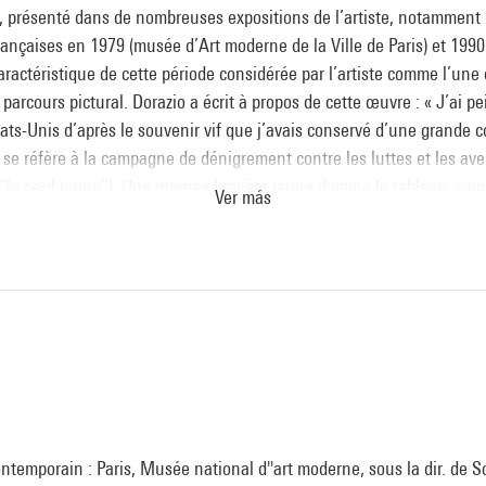
, présenté dans de nombreuses expositions de l’artiste, notamment 
françaises en 1979 (musée d’Art moderne de la Ville de Paris) et 199
aractéristique de cette période considérée par l’artiste comme l’une
parcours pictural. Dorazio a écrit à propos de cette œuvre : « J’ai pe
ats-Unis d’après le souvenir vif que j’avais conservé d’une grande co
re se réfère à la campagne de dénigrement contre les luttes et les av
(“le péril jaune”). Une intense lumière jaune domine le tableau, 
Ver más
 la grâce raffinée de la culture et de l’art de l’Orient, mais aussi en s
goût trivial de la peinture “gestuelle” ou “informelle” en Europe, à 
nting” qui dominait la scène américaine ».
ine
logue
Collection art contemporain - La collection du Centre Pompidou
sous la direction de Sophie Duplaix, Paris, Centre Pompidou, 2007
ontemporain : Paris, Musée national d''art moderne, sous la dir. de S