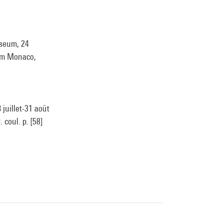
useum, 24
rum Monaco,
juillet-31 août
 coul. p. [58]