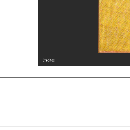
Créditos
© Adagp, Paris
Créditos fotográficos : Centre Pompidou, MNAM-CCI/Phili
Referencia de la imagen : 4F16924 [2003 CX 0993]
Difusión de la imagen :
GrandPalaisRmnPhoto
a