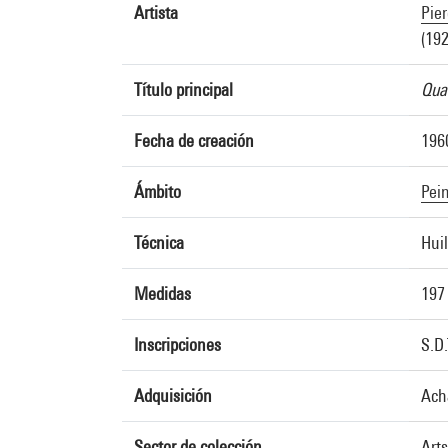
Artista
Pier
(192
Título principal
Qual
Fecha de creación
196
Ámbito
Pei
Técnica
Huil
Medidas
197
Inscripciones
S.D
Adquisición
Ach
Sector de colección
Art