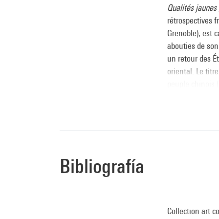
Qualités jaunes
rétrospectives 
Grenoble), est c
abouties de son 
un retour des Ét
oriental. Le tit
peuple chinois 
la sensibilité, à
d’opposition au 
de l’“action pai
Jean-Paul Amel
Bibliografía
Source :
Extrait du cata
d'art moderne
, 
Collection art c