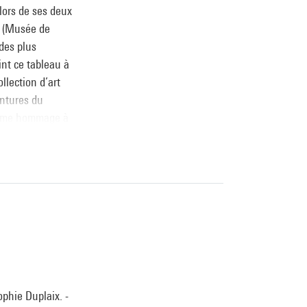
lors de ses deux
0 (Musée de
 des plus
int ce tableau à
llection d’art
entures du
comme hommage à
igne
la dramaturgie
, Musée national
ophie Duplaix. -