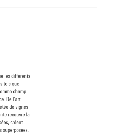
e les différents
s tels que
e comme champ
e. De l’art
pétée de signes
nte recouvre la
sées, créent
es superposées.