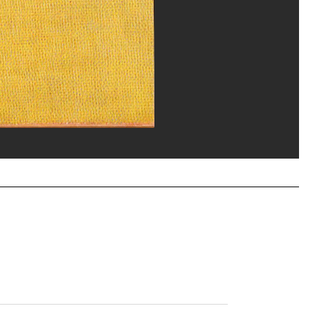
ppe Migeat/Dist. GrandPalaisRmn