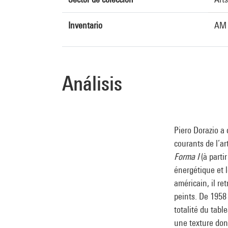
Inventario
AM 
Análisis
Piero Dorazio a 
courants de l’ar
Forma I
(à parti
énergétique et l
américain, il re
peints. De 1958
totalité du tabl
une texture don