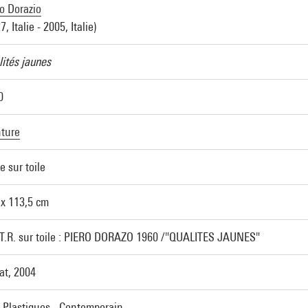
o Dorazio
7, Italie - 2005, Italie)
ités jaunes
0
nture
e sur toile
 x 113,5 cm
.T.R. sur toile : PIERO DORAZO 1960 /"QUALITES JAUNES"
at, 2004
s Plastiques - Contemporain