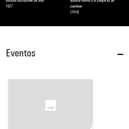
Guitare accrochée au mur
Nature morte à la coupe et au
1927
couteau
[1914]
Eventos