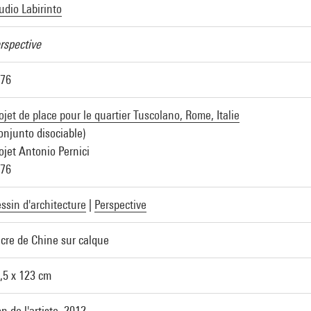
udio Labirinto
rspective
76
ojet de place pour le quartier Tuscolano, Rome, Italie
onjunto disociable)
ojet Antonio Pernici
76
ssin d'architecture
|
Perspective
cre de Chine sur calque
,5 x 123 cm
n de l'artiste, 2012