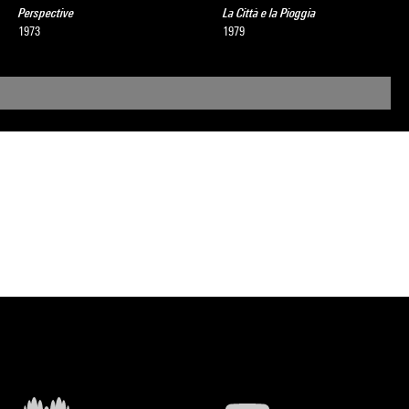
Perspective
La Città e la Pioggia
1973
1979