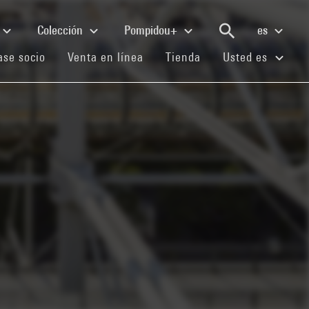
Colección
Pompidou+
es
(current)
(current)
(current)
se socio
Venta en línea
Tienda
Usted es