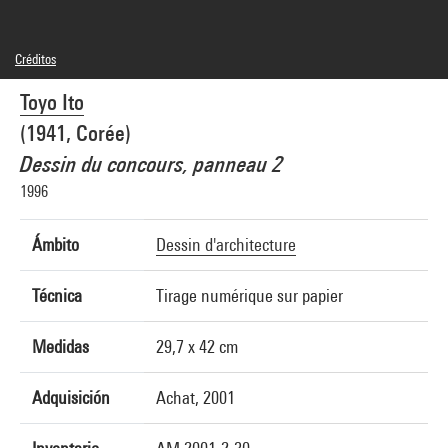
Créditos
© Toyo Ito
Toyo Ito
Créditos fotográficos : Centre Pompidou, MNAM-CCI/Georges Meguerditchian/Dist.
GrandPalaisRmn
(1941, Corée)
Referencia de la imagen : 4N20326
Difusión de la imagen :
Dessin du concours, panneau 2
GrandPalaisRmnPhoto
1996
Ámbito
Dessin d'architecture
Técnica
Tirage numérique sur papier
Medidas
29,7 x 42 cm
Adquisición
Achat, 2001