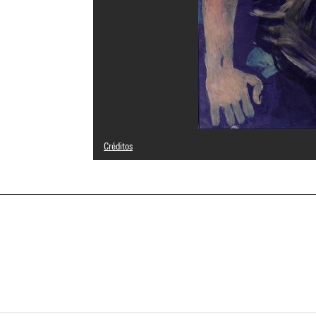
Créditos
© Adagp, Paris
Créditos fotográficos : Yves Bresson - Musée d'art modern
Referencia de la imagen : 3L01937 [1998-0580-CX]
a