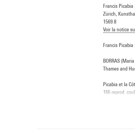
Francis Picabia
Zürich, Kunsthau
1569.8
Voir la notice s
Francis Picabia 
BORRAS (Maria Ll
Thames and Hudso
Picabia et la Cô
166 reprod. coul
Francis Picabia
dir. de Didier Ot
coul. p. 80) . N
Voir la notice s