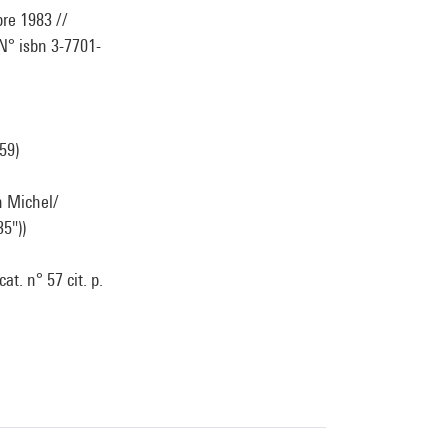
bre 1983 //
 N° isbn 3-7701-
59)
n Michel/
35"))
at. n° 57 cit. p.
erne / sous la
80-81 et reprod.