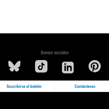
 Notre tête est ronde pour permettre à la pensée de changer de direc
uin-25 septembre 2016 // New York, The Museum of Modern Art, 20
 Zurich/New York/Bruxelles : Kunsthaus Zurich/The Museum of Mod
cit. p. 333 (oeuvre non exposée)) . N° isbn 978-94-6230-139-9
ur le portail de la Bibliothèque Kandinsky
Somos sociales
Suscribirse al boletín
Contáctenos