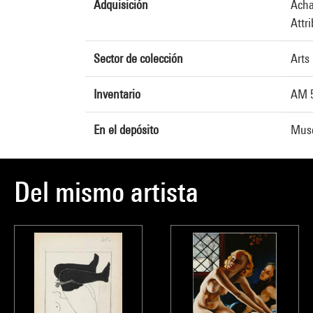
Adquisición
Acha
Attr
Sector de colección
Arts
Inventario
AM 
En el depósito
Musé
Del mismo artista