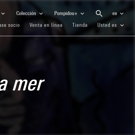
Colección
Pompidou+
es
(current)
(current)
(current)
se socio
Venta en línea
Tienda
Usted es
la mer