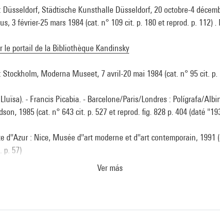
 : Düsseldorf, Städtische Kunsthalle Düsseldorf, 20 octobre-4 décem
s, 3 février-25 mars 1984 (cat. n° 109 cit. p. 180 et reprod. p. 112) .
ur le portail de la Bibliothèque Kandinsky
: Stockholm, Moderna Museet, 7 avril-20 mai 1984 (cat. n° 95 cit. p. 
uïsa). - Francis Picabia. - Barcelone/Paris/Londres : Polígrafa/Albi
n, 1985 (cat. n° 643 cit. p. 527 et reprod. fig. 828 p. 404 (daté "19
te d''Azur : Nice, Musée d''art moderne et d''art contemporain, 1991 (c
. p. 57)
Ver más
 dans les collections du Centre Pompidou, Musée national d''art mod
tinger. - Paris : Editions du Centre Pompidou, 2003 (cat. n° 32 cit. p. 
° isbn 2-84426-4
ur le portail de la Bibliothèque Kandinsky