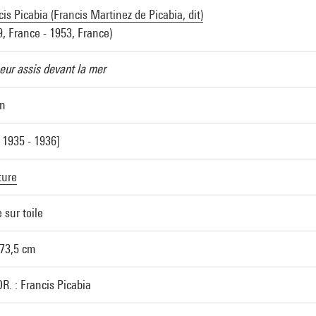
is Picabia (Francis Martinez de Picabia, dit)
9, France - 1953, France)
eur assis devant la mer
n
s 1935 - 1936]
ture
 sur toile
 73,5 cm
DR. : Francis Picabia