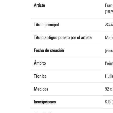
Artista
Franc
(187
Título principal
Pêch
Título antiguo puesto por el artista
Mari
Fecha de creación
[ver
Ámbito
Pein
Técnica
Huile
Medidas
92 x
Inscripciones
S.B.