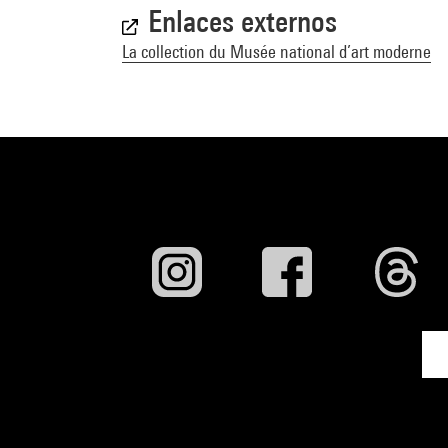
Enlaces externos
Francis Picabia.
La collection du Musée national d’art moderne
Kunsthaus, 3 j
19 mars 2017.-
Mercator, 2016 (
Voir la notice s