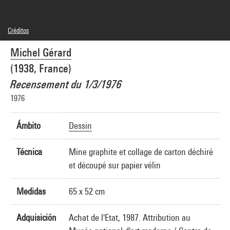
Créditos
© Michel Gérard
Michel Gérard
Créditos fotográficos : Centre Pompidou, MNAM-CCI/Audrey Laurans/Dist.
GrandPalaisRmn
(1938, France)
Referencia de la imagen : 4N84820
Difusión de la imagen :
Recensement du 1/3/1976
GrandPalaisRmnPhoto
1976
Ámbito
Dessin
Técnica
Mine graphite et collage de carton déchiré
et découpé sur papier vélin
Medidas
65 x 52 cm
Adquisición
Achat de l'Etat, 1987. Attribution au