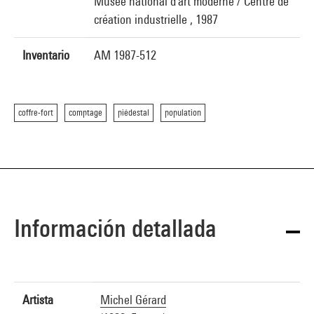
Musée national d'art moderne / Centre de
création industrielle , 1987
Inventario
AM 1987-512
coffre-fort
comptage
piédestal
population
Información detallada
Artista
Michel Gérard