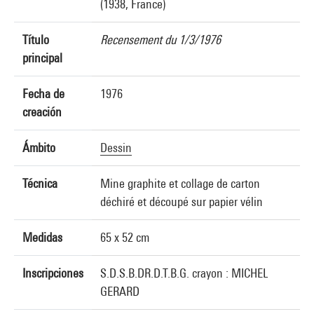
(1938, France)
Título
Recensement du 1/3/1976
principal
Fecha de
1976
creación
Ámbito
Dessin
Técnica
Mine graphite et collage de carton
déchiré et découpé sur papier vélin
Medidas
65 x 52 cm
Inscripciones
S.D.S.B.DR.D.T.B.G. crayon : MICHEL
GERARD