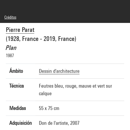
Créditos
© Pierre Parat
Pierre Parat
Créditos fotográficos : Centre Pompidou, MNAM-CCI/Georges Meguerditchian/Dist.
GrandPalaisRmn
(1928, France - 2019, France)
Referencia de la imagen : 4N22881
Difusión de la imagen :
Plan
GrandPalaisRmnPhoto
1987
Ámbito
Dessin d'architecture
Técnica
Feutres bleu, rouge, mauve et vert sur
calque
Medidas
55 x 75 cm
Adquisición
Don de l'artiste, 2007