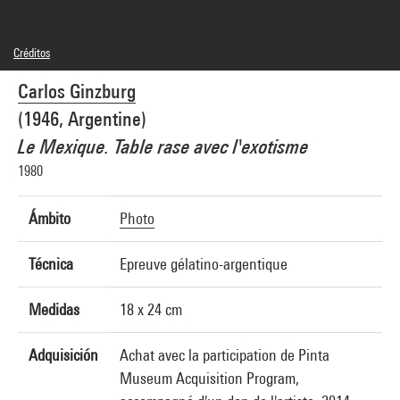
Créditos
© Adagp, Paris
Carlos Ginzburg
Créditos fotográficos : Centre Pompidou, MNAM-CCI/Georges Meguerditchian/Dist.
GrandPalaisRmn
(1946, Argentine)
Referencia de la imagen : 4N66694
Difusión de la imagen :
Le Mexique. Table rase avec l'exotisme
GrandPalaisRmnPhoto
1980
Ámbito
Photo
Técnica
Epreuve gélatino-argentique
Medidas
18 x 24 cm
Adquisición
Achat avec la participation de Pinta
Museum Acquisition Program,