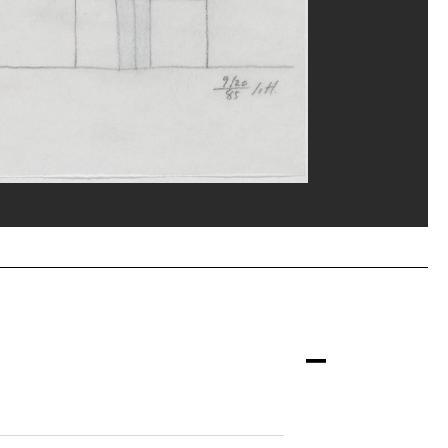
ppe Migeat/Dist. GrandPalaisRmn