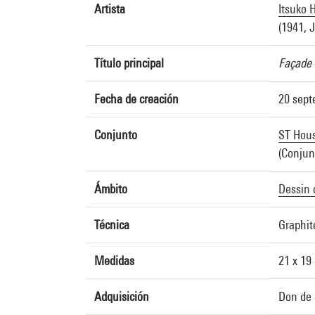
Artista
Itsuko
(1941, 
Título principal
Façade
Fecha de creación
20 sept
Conjunto
ST Hous
(Conjun
Ámbito
Dessin 
Técnica
Graphit
Medidas
21 x 19
Adquisición
Don de 