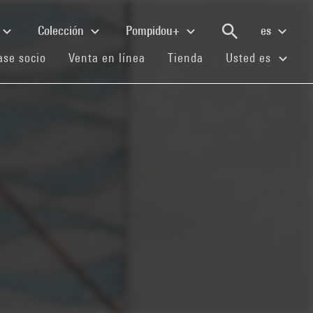
Colección
Pompidou+
es
(current)
(current)
(current)
se socio
Venta en línea
Tienda
Usted es