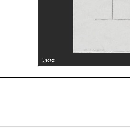
Créditos
© Itsuko Hasegawa
Créditos fotográficos : Centre Pompidou, MNAM-CCI/Phili
Referencia de la imagen : 4N28619
Difusión de la imagen :
GrandPalaisRmnPhoto
a