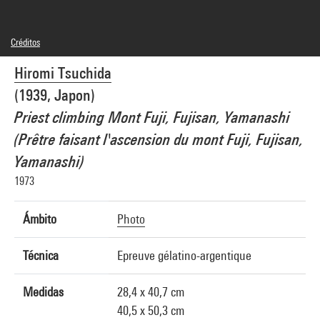
Créditos
© Hiromi Tsuchida
Hiromi Tsuchida
Créditos fotográficos : Centre Pompidou, MNAM-CCI/Christian Bahier et Philippe
Migeat/Dist. GrandPalaisRmn
(1939, Japon)
Referencia de la imagen : 1A16016 [1987 X 0290]
Priest climbing Mont Fuji, Fujisan, Yamanashi
(Prêtre faisant l'ascension du mont Fuji, Fujisan,
Yamanashi)
1973
Ámbito
Photo
Técnica
Epreuve gélatino-argentique
Medidas
28,4 x 40,7 cm
40,5 x 50,3 cm