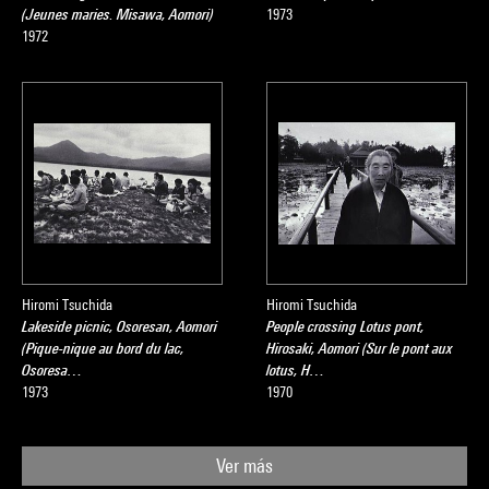
(Jeunes maries. Misawa, Aomori)
1973
1972
Hiromi Tsuchida
Hiromi Tsuchida
Lakeside picnic, Osoresan, Aomori
People crossing Lotus pont,
(Pique-nique au bord du lac,
Hirosaki, Aomori (Sur le pont aux
Osoresa…
lotus, H…
1973
1970
Ver más