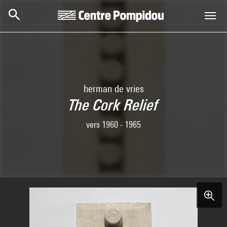
Skip to main content
Centre Pompidou
herman de vries
The Cork Relief
vers 1960 - 1965