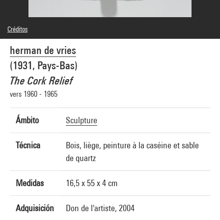
Créditos
© herman de vries
herman de vries
Créditos fotográficos : Centre Pompidou, MNAM-CCI/Philippe Migeat/Dist.
GrandPalaisRmn
(1931, Pays-Bas)
Referencia de la imagen : 4N00515
Difusión de la imagen :
The Cork Relief
GrandPalaisRmnPhoto
vers 1960 - 1965
Ámbito
Sculpture
Técnica
Bois, liège, peinture à la caséine et sable
de quartz
Medidas
16,5 x 55 x 4 cm
Adquisición
Don de l'artiste, 2004