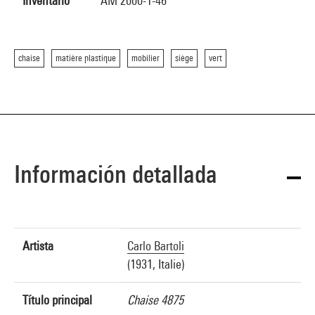
Inventario
AM 2000-1-46
chaise
matière plastique
mobilier
siège
vert
Información detallada
Artista
Carlo Bartoli
(1931, Italie)
Título principal
Chaise 4875