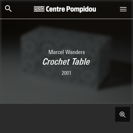
Skip to main content
Centre Pompidou
Marcel Wanders
Crochet Table
2001