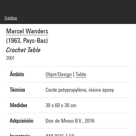
Créditos
© Marcel Wanders
Marcel Wanders
Créditos fotográficos : Centre Pompidou, MNAM-CCI/Georges Meguerditchian/Dist.
GrandPalaisRmn
(1963, Pays-Bas)
Referencia de la imagen : 4N44999
Difusión de la imagen :
Crochet Table
GrandPalaisRmnPhoto
2001
Ámbito
Objet/Design
|
Table
Técnica
Corde polypropylène, résine époxy
Medidas
30 x 60 x 30 cm
Adquisición
Don de Moooi B.V., 2016