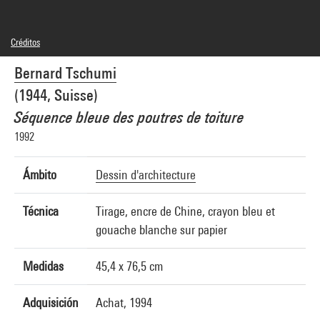
Créditos
© Bernard Tschumi
Bernard Tschumi
Créditos fotográficos : Centre Pompidou, MNAM-CCI/Adam Rzepka/Dist.
GrandPalaisRmn
(1944, Suisse)
Referencia de la imagen : 4R13632 [1999 CX 3106]
Difusión de la imagen :
Séquence bleue des poutres de toiture
GrandPalaisRmnPhoto
1992
Ámbito
Dessin d'architecture
Técnica
Tirage, encre de Chine, crayon bleu et
gouache blanche sur papier
Medidas
45,4 x 76,5 cm
Adquisición
Achat, 1994