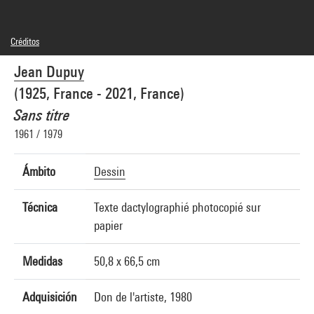
Créditos
© Adagp, Paris
Jean Dupuy
Créditos fotográficos : Centre Pompidou, MNAM-CCI/Audrey Laurans/Dist.
GrandPalaisRmn
(1925, France - 2021, France)
Referencia de la imagen : 4N85159
Difusión de la imagen :
Sans titre
GrandPalaisRmnPhoto
1961 / 1979
Ámbito
Dessin
Técnica
Texte dactylographié photocopié sur
papier
Medidas
50,8 x 66,5 cm
Adquisición
Don de l'artiste, 1980