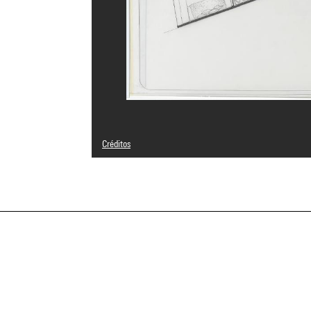
Créditos
© Adagp, Paris
Créditos fotográficos : Centre Pompidou, MNAM-CCI/Geor
Referencia de la imagen : 4N24542
Difusión de la imagen :
GrandPalaisRmnPhoto
a