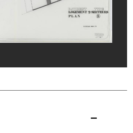
ges Meguerditchian/Dist. GrandPalaisRmn