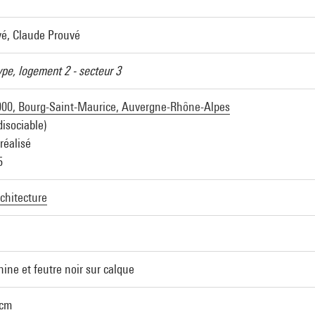
é, Claude Prouvé
pe, logement 2 - secteur 3
000, Bourg-Saint-Maurice, Auvergne-Rhône-Alpes
isociable)
réalisé
5
rchitecture
ine et feutre noir sur calque
 cm