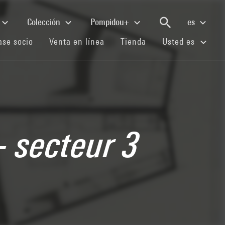
Colección
Pompidou+
es
(current)
(current)
(current)
se socio
Venta en línea
Tienda
Usted es
- secteur 3