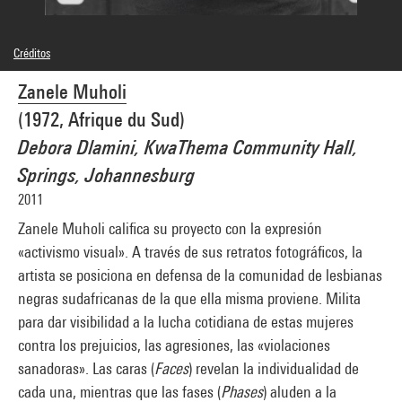
Créditos
© Zanele Muholi
Zanele Muholi
Créditos fotográficos : Centre Pompidou, MNAM-CCI/Georges Meguerditchian/Dist.
GrandPalaisRmn
(1972, Afrique du Sud)
Referencia de la imagen : 4N63140
Difusión de la imagen :
Debora Dlamini, KwaThema Community Hall,
GrandPalaisRmnPhoto
Springs, Johannesburg
2011
Zanele Muholi califica su proyecto con la expresión
«activismo visual». A través de sus retratos fotográficos, la
artista se posiciona en defensa de la comunidad de lesbianas
negras sudafricanas de la que ella misma proviene. Milita
para dar visibilidad a la lucha cotidiana de estas mujeres
contra los prejuicios, las agresiones, las «violaciones
sanadoras». Las caras (
Faces
) revelan la individualidad de
cada una, mientras que las fases (
Phases
) aluden a la