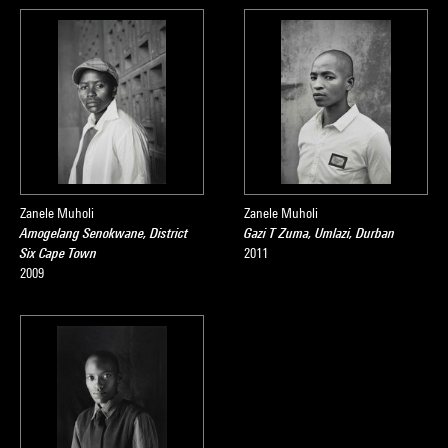
Zanele Muholi
Zanele Muholi
Amogelang Senokwane, District
Gazi T Zuma, Umlazi, Durban
Six Cape Town
2011
2009