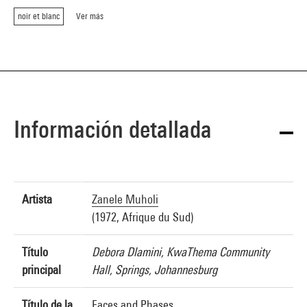
noir et blanc
Ver más
Información detallada
Artista
Zanele Muholi
(1972, Afrique du Sud)
Título
Debora Dlamini, KwaThema Community
principal
Hall, Springs, Johannesburg
Título de la
Faces and Phases