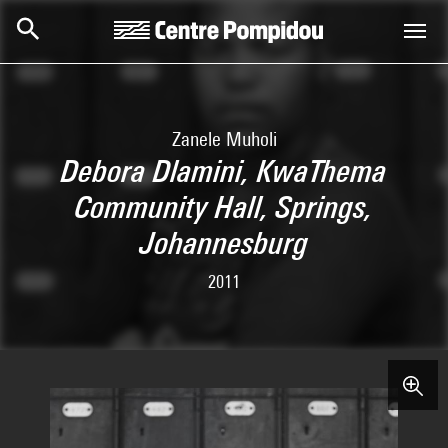
Skip to main content
Centre Pompidou
Zanele Muholi
Debora Dlamini, KwaThema
Community Hall, Springs,
Johannesburg
2011