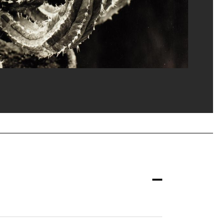
gp, Paris
arrard/Dist. GrandPalaisRmn