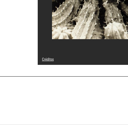
Créditos
© Albert Renger-Patzch-Archiv / Ann & Jürgen Wilde / Ada
Créditos fotográficos : Centre Pompidou, MNAM-CCI/Guy C
Referencia de la imagen : 4N61639
Difusión de la imagen :
GrandPalaisRmnPhoto
a