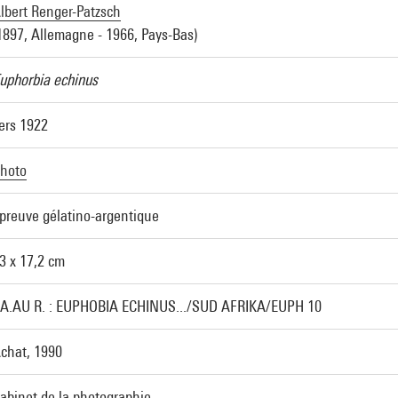
lbert Renger-Patzsch
1897, Allemagne - 1966, Pays-Bas)
uphorbia echinus
ers 1922
hoto
preuve gélatino-argentique
3 x 17,2 cm
A.AU R. : EUPHOBIA ECHINUS.../SUD AFRIKA/EUPH 10
chat, 1990
abinet de la photographie