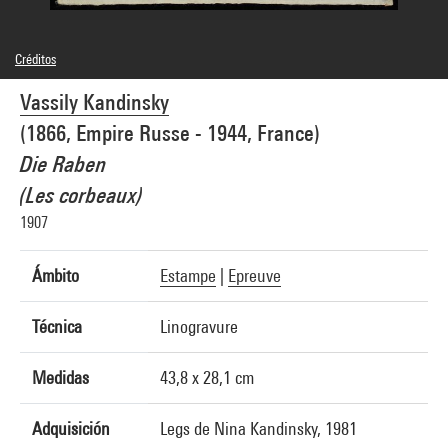
Créditos
Domaine public
Vassily Kandinsky
Créditos fotográficos : Centre Pompidou, MNAM-CCI/Georges Meguerditchian/Dist.
GrandPalaisRmn
(1866, Empire Russe - 1944, France)
Referencia de la imagen : 4N03447
Difusión de la imagen :
Die Raben
GrandPalaisRmnPhoto
(Les corbeaux)
1907
Ámbito
Estampe
|
Epreuve
Técnica
Linogravure
Medidas
43,8 x 28,1 cm
Adquisición
Legs de Nina Kandinsky, 1981