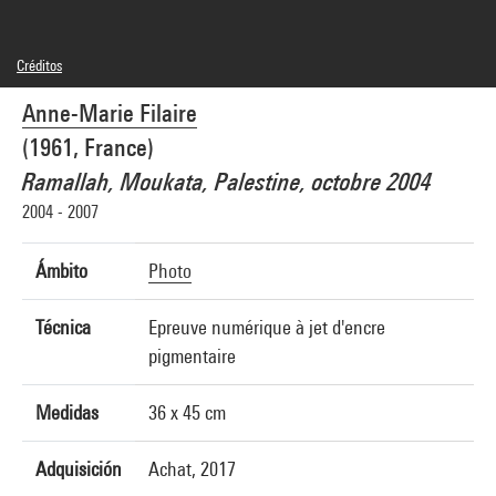
Créditos
© SAIF
Anne-Marie Filaire
Créditos fotográficos : Centre Pompidou, MNAM-CCI/Audrey Laurans/Dist.
GrandPalaisRmn
(1961, France)
Referencia de la imagen : 4N86666
Difusión de la imagen :
Ramallah, Moukata, Palestine, octobre 2004
GrandPalaisRmnPhoto
2004 - 2007
Ámbito
Photo
Técnica
Epreuve numérique à jet d'encre
pigmentaire
Medidas
36 x 45 cm
Adquisición
Achat, 2017