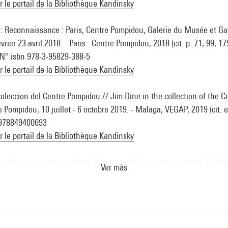
ur le portail de la Bibliothèque Kandinsky
 : Reconnaissance : Paris, Centre Pompidou, Galerie du Musée et Gale
vrier-23 avril 2018. - Paris : Centre Pompidou, 2018 (cit. p. 71, 99, 17
. N° isbn 978-3-95829-388-5
ur le portail de la Bibliothèque Kandinsky
coleccion del Centre Pompidou // Jim Dine in the collection of the 
 Pompidou, 10 juillet - 6 octobre 2019. - Malaga, VEGAP, 2019 (cit. e
n 978849400693
ur le portail de la Bibliothèque Kandinsky
o delle esposizioni. - Rome, Palazzo delle Esposizioni.- Rome, 11 févr
Ver más
it. et reprod. coul. p. 187) . N° isbn 9788822904676
ur le portail de la Bibliothèque Kandinsky
zo delle Esposizioni : Roma. - Rome, Palazzo delle Esposizioni, 11 févr