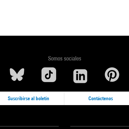
odlibet, 2020 (cat. 37, cit. et reprod. coul. p. 201) . N° isbn 978882
ur le portail de la Bibliothèque Kandinsky
 Palazzo delle Esposizioni, 11 février - 2 juin 2020. - Rome : Palazzo 
0 (cat. 37, cit. p. 128-129, 146 et reprod. coul. p. 201) . N° isbn 97
ur le portail de la Bibliothèque Kandinsky
Somos sociales
Suscribirse al boletín
Contáctenos