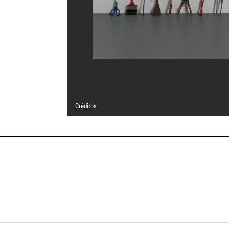
Créditos
© Adagp, Paris
Créditos fotográficos : Centre Pompidou, MNAM-CCI/Audre
Referencia de la imagen : 4N88835
Difusión de la imagen :
GrandPalaisRmnPhoto
a