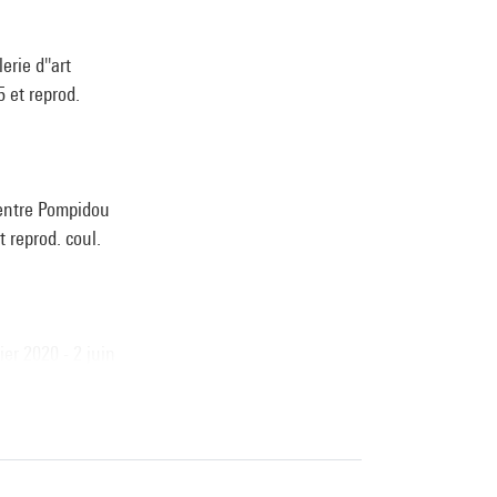
rie d''art
5 et reprod.
Centre Pompidou
t reprod. coul.
ier 2020 - 2 juin
ier - 2 juin