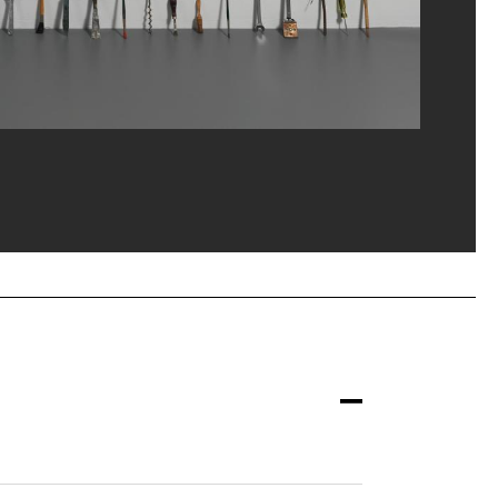
y Laurans/Dist. GrandPalaisRmn