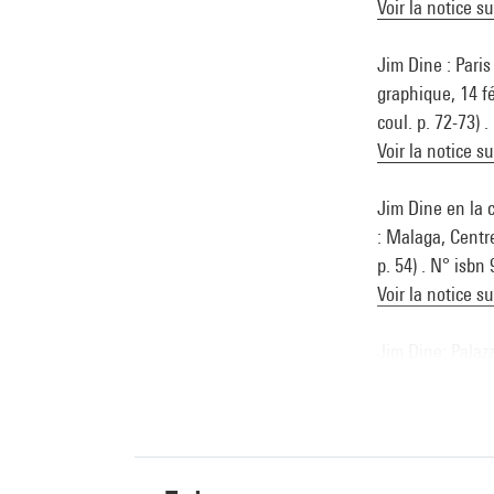
Voir la notice s
Jim Dine : Paris
graphique, 14 fé
coul. p. 72-73) 
Voir la notice s
Jim Dine en la 
: Malaga, Centre
p. 54) . N° isb
Voir la notice s
Jim Dine: Palazz
2020 (cat. 26, c
Voir la notice s
Jim Dine : Palaz