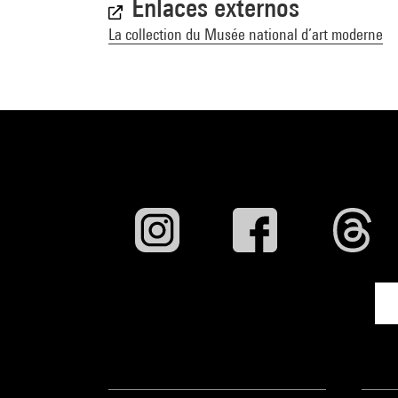
2020. - Rome, Qu
Enlaces externos
Voir la notice s
La collection du Musée national d’art moderne
Jim Dine : Rome,
Esposizioni, 202
Voir la notice s