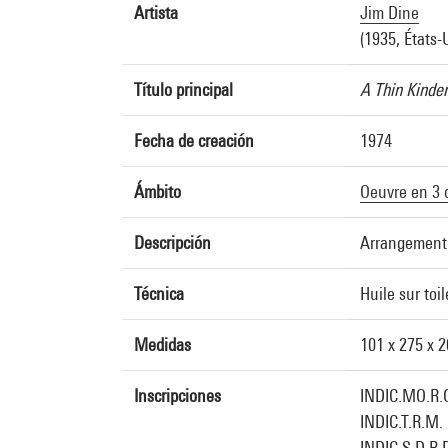
Artista
Jim Dine
(1935, États-
Título principal
A Thin Kinder
Fecha de creación
1974
Ámbito
Oeuvre en 3 
Descripción
Arrangement d
Técnica
Huile sur toil
Medidas
101 x 275 x 
Inscripciones
INDIC.MO.R.
INDIC.T.R.M
INDIC.S.D.R.