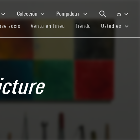
Colección
Pompidou+
es
(current)
(current)
(current)
se socio
Venta en línea
Tienda
Usted es
icture