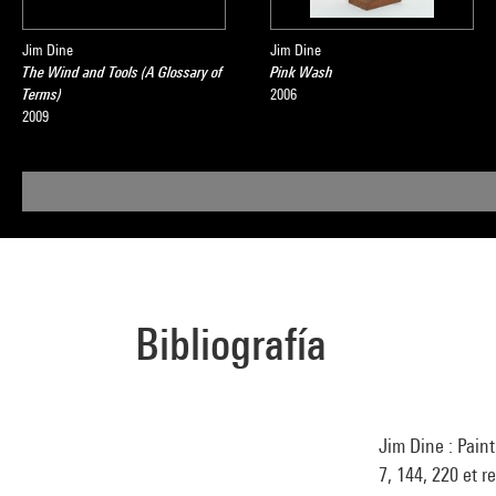
Jim Dine
Jim Dine
The Wind and Tools (A Glossary of
Pink Wash
Terms)
2006
2009
Bibliografía
Jim Dine : Paint
7, 144, 220 et r