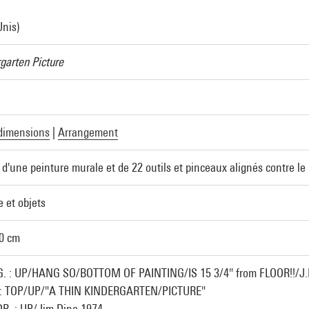
Unis)
garten Picture
dimensions
|
Arrangement
'une peinture murale et de 22 outils et pinceaux alignés contre le
e et objets
20 cm
G. : UP/HANG SO/BOTTOM OF PAINTING/IS 15 3/4" from FLOOR!!/J.
. : TOP/UP/"A THIN KINDERGARTEN/PICTURE"
DR. : UP/Jim Dine 1974