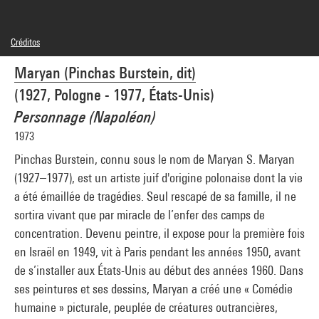
Créditos
© A. MARYAN Estate
Maryan (Pinchas Burstein, dit)
Créditos fotográficos : Centre Pompidou, MNAM-CCI/Philippe Migeat/Dist.
GrandPalaisRmn
(1927, Pologne - 1977, États-Unis)
Referencia de la imagen : 4N56082
Difusión de la imagen :
Personnage (Napoléon)
GrandPalaisRmnPhoto
1973
Pinchas Burstein, connu sous le nom de Maryan S. Maryan
(1927–1977), est un artiste juif d'origine polonaise dont la vie
a été émaillée de tragédies. Seul rescapé de sa famille, il ne
sortira vivant que par miracle de l’enfer des camps de
concentration. Devenu peintre, il expose pour la première fois
en Israël en 1949, vit à Paris pendant les années 1950, avant
de s’installer aux États-Unis au début des années 1960. Dans
ses peintures et ses dessins, Maryan a créé une « Comédie
humaine » picturale, peuplée de créatures outrancières,