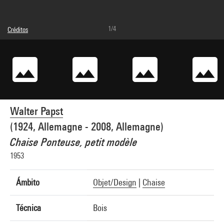
1/4
Créditos
© droits réservés
Créditos fotográficos : Centre Pompidou, MNAM-CCI/Philippe Migeat/Dist.
GrandPalaisRmn
Referencia de la imagen : 4N43292
Walter Papst
(1924, Allemagne - 2008, Allemagne)
Chaise Ponteuse, petit modèle
1953
Ámbito
Objet/Design
|
Chaise
Técnica
Bois