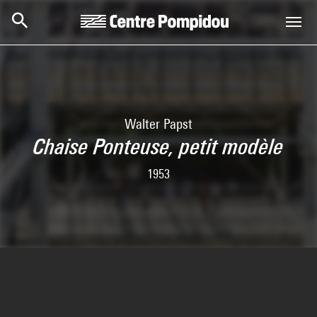
Skip to main content
Centre Pompidou
Walter Papst
Chaise Ponteuse, petit modèle
1953