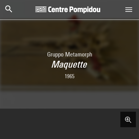
Skip to main content
Centre Pompidou
Gruppo Metamorph
Maquette
1965