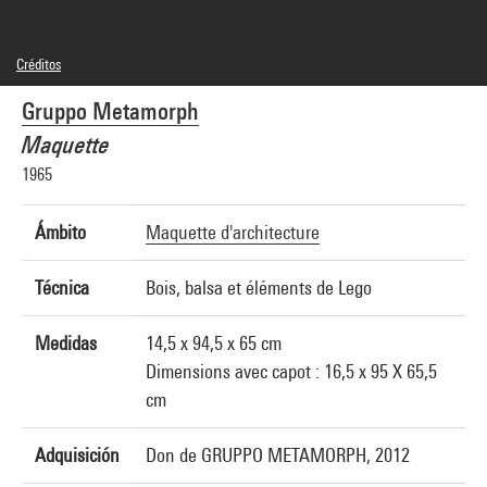
Créditos
© Gruppo Metamorph : Paolo Angeletti, Cina Conforto, Gabriele De Giorgi,
Gruppo Metamorph
Alessandra Muntoni, Marcello Pazza glini, Gaia Remiddi
Créditos fotográficos : Centre Pompidou, MNAM-CCI/Georges Meguerditchian/Dist.
Maquette
GrandPalaisRmn
Referencia de la imagen : 4N25786
1965
Ámbito
Maquette d'architecture
Técnica
Bois, balsa et éléments de Lego
Medidas
14,5 x 94,5 x 65 cm
Dimensions avec capot : 16,5 x 95 X 65,5
cm
Adquisición
Don de GRUPPO METAMORPH, 2012