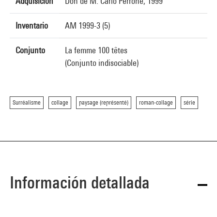
Adquisición
Don de M. Carlo Perrone, 1999
Inventario
AM 1999-3 (5)
Conjunto
La femme 100 têtes
(Conjunto indisociable)
Surréalisme
collage
paysage (représenté)
roman-collage
série
Información detallada