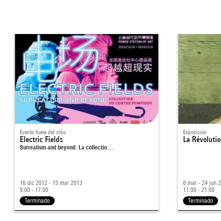
objets des images.
Agnès de la Beaumelle
Source :
Extrait du catalogue
Collection art graphique - La collection du
Centre Pompidou, Musée national d'art moderne
, sous la
direction de Agnès de la Beaumelle, Paris, Centre Pompidou,
2008
Evento fuera del sitio
Exposición
Electric Fields
La Révolutio
Surrealism and beyond. La collectio…
16 dic 2012 - 15 mar 2013
6 mar - 24 jun 
9:00 - 17:00
11:00 - 21:00
Terminado
Terminado