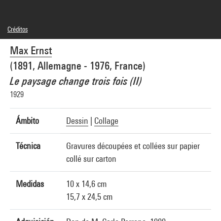
Créditos
© Adagp, Paris
Max Ernst
Créditos fotográficos : Centre Pompidou, MNAM-CCI/Jacques Faujour/Dist.
GrandPalaisRmn
(1891, Allemagne - 1976, France)
Referencia de la imagen : 4R12234 [1999 CX 0041]
Difusión de la imagen :
Le paysage change trois fois (II)
GrandPalaisRmnPhoto
1929
Ámbito
Dessin
|
Collage
Técnica
Gravures découpées et collées sur papier
collé sur carton
Medidas
10 x 14,6 cm
15,7 x 24,5 cm