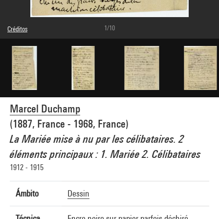
1/10
Créditos
Leyenda : Feuillet 1
© Association Marcel Duchamp / Adagp, Paris
Créditos fotográficos : Centre Pompidou, MNAM-CCI/Jacques Faujour/Dist.
GrandPalaisRmn
Referencia de la imagen : 4F50217 [2001 CX 0499]
Marcel Duchamp
(1887, France - 1968, France)
La Mariée mise à nu par les célibataires. 2
éléments principaux : 1. Mariée 2. Célibataires
1912 - 1915
Ámbito
Dessin
Técnica
Encre noire sur papier parfois déchiré