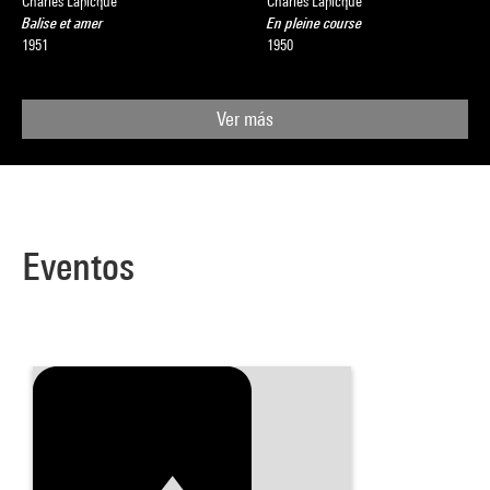
Charles Lapicque
Charles Lapicque
Balise et amer
En pleine course
1951
1950
Ver más
Eventos