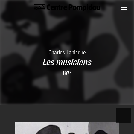
Skip to main content
Centre Pompidou
Charles Lapicque
Les musiciens
1974