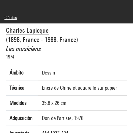
Créditos
© Adagp, Paris
Charles Lapicque
Créditos fotográficos : Centre Pompidou, MNAM-CCI/Service de la documentation
photographique du MNAM/Dist. GrandPalaisRmn
(1898, France - 1988, France)
Referencia de la imagen : 1A05974 [1977 X 0671]
Difusión de la imagen :
Les musiciens
GrandPalaisRmnPhoto
1974
Ámbito
Dessin
Técnica
Encre de Chine et aquarelle sur papier
Medidas
35,8 x 26 cm
Adquisición
Don de l'artiste, 1978