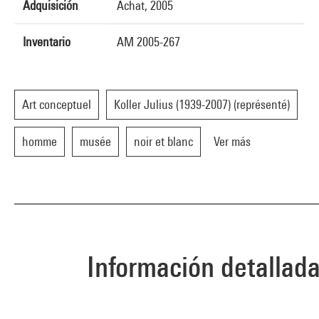
Adquisición
Achat, 2005
Inventario
AM 2005-267
Art conceptuel
Koller Julius (1939-2007) (représenté)
homme
musée
noir et blanc
Ver más
Información detallad