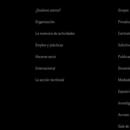
¿Quiénes somos?
Grupos
Organización
Privati
La memoria de actividades
Contrato
Empleo y prácticas
Solicit
Hacerse socio
Publica
Internacional
Docent
La acción territorial
Mediado
Exposici
Investi
Acceso 
Sala de