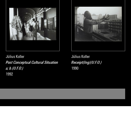
Július Koller
Július Koller
Post Conceptual Cultural Situation
Receipt(Ing)(U.F.O.)
a; b.(U.F.O.)
1990
1992