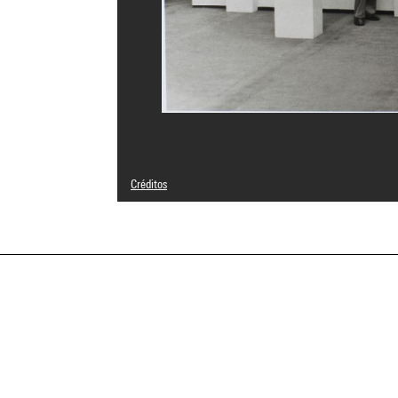
Créditos
© Július Koller
Créditos fotográficos : Centre Pompidou, MNAM-CCI/Phili
Referencia de la imagen : 4N02160
Difusión de la imagen :
GrandPalaisRmnPhoto
a