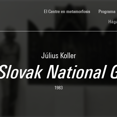
(current)
El Centre en metamorfosis
Programa
Hága
Július Koller
Slovak National G
1983