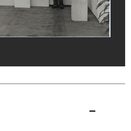
ppe Migeat/Dist. GrandPalaisRmn