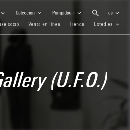
Colección
Pompidou+
es
(current)
(current)
(current)
se socio
Venta en línea
Tienda
Usted es
allery (U.F.O.)