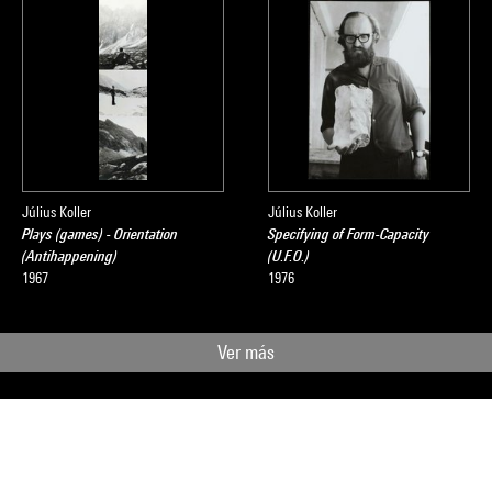
Július Koller
Július Koller
Plays (games) - Orientation
Specifying of Form-Capacity
(Antihappening)
(U.F.O.)
1967
1976
Ver más