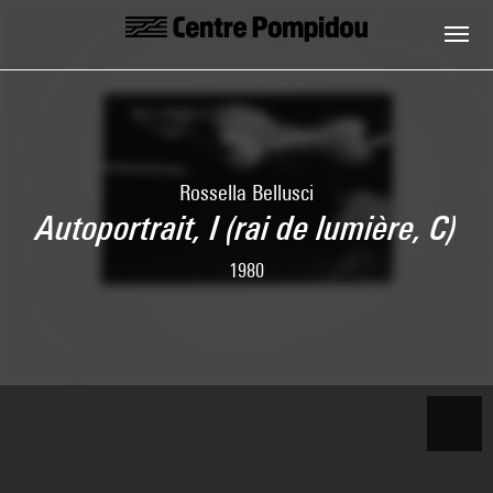
Skip to main content
Centre Pompidou
Rossella Bellusci
Autoportrait, I (rai de lumière, C)
1980