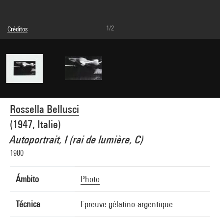
1/2
Créditos
© droits réservés
Créditos fotográficos : Centre Pompidou, MNAM-CCI/Janeth Rodriguez-Garcia/Dist.
GrandPalaisRmn
Referencia de la imagen : 4Y04620
Difusión de la imagen :
GrandPalaisRmnPhoto
Rossella Bellusci
(1947, Italie)
Autoportrait, I (rai de lumière, C)
1980
Ámbito
Photo
Técnica
Epreuve gélatino-argentique