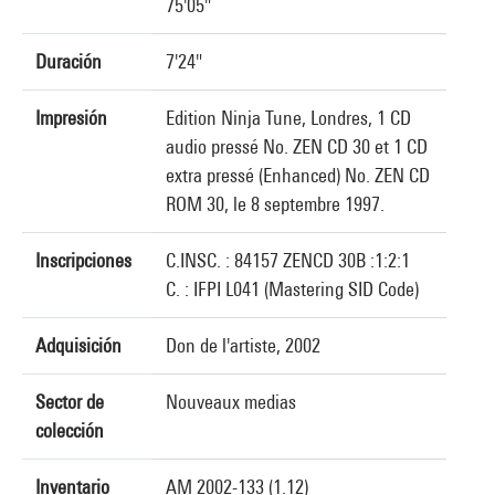
75'05"
Duración
7'24"
Impresión
Edition Ninja Tune, Londres, 1 CD
audio pressé No. ZEN CD 30 et 1 CD
extra pressé (Enhanced) No. ZEN CD
ROM 30, le 8 septembre 1997.
Inscripciones
C.INSC. : 84157 ZENCD 30B :1:2:1
C. : IFPI L041 (Mastering SID Code)
Adquisición
Don de l'artiste, 2002
Sector de
Nouveaux medias
colección
Inventario
AM 2002-133 (1.12)