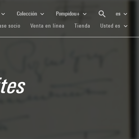
Colección
Pompidou+
es
(current)
(current)
(current)
se socio
Venta en línea
Tienda
Usted es
tes