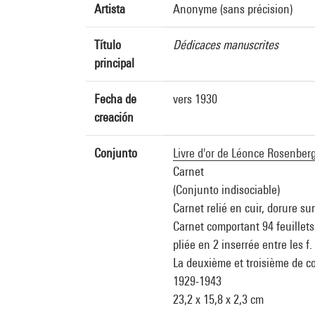
Artista
Anonyme (sans précision)
Título
Dédicaces manuscrites
principal
Fecha de
vers 1930
creación
Conjunto
Livre d'or de Léonce Rosenber
Carnet
(Conjunto indisociable)
Carnet relié en cuir, dorure su
Carnet comportant 94 feuillets 
pliée en 2 inserrée entre les f.
La deuxième et troisième de co
1929-1943
23,2 x 15,8 x 2,3 cm