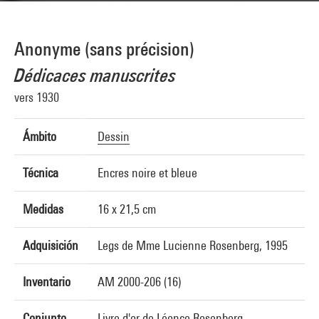
Anonyme (sans précision)
Dédicaces manuscrites
vers 1930
Ámbito
Dessin
Técnica
Encres noire et bleue
Medidas
16 x 21,5 cm
Adquisición
Legs de Mme Lucienne Rosenberg, 1995
Inventario
AM 2000-206 (16)
Conjunto
Livre d'or de Léonce Rosenberg