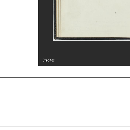
Créditos
© droits réservés
Créditos fotográficos : Audrey Laurans - Centre Pompido
Referencia de la imagen : 4N97506
Difusión de la imagen :
GrandPalaisRmnPhoto
a