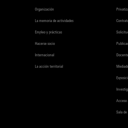
Organización
Privati
La memoria de actividades
Contrato
Empleo y prácticas
Solicit
Hacerse socio
Publica
Internacional
Docent
La acción territorial
Mediado
Exposici
Investi
Acceso 
Sala de