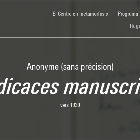
(current)
El Centre en metamorfosis
Programa
Hága
Anonyme (sans précision)
dicaces manuscri
vers 1930