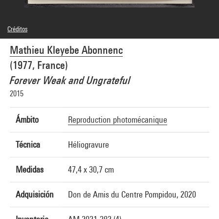
Créditos
© Mathieu Kleyebe Abonnenc
Mathieu Kleyebe Abonnenc
Créditos fotográficos : Bertrand Prévost - Centre Pompidou, MNAM-CCI
Referencia de la imagen : 4Y03580
(1977, France)
Difusión de la imagen :
GrandPalaisRmnPhoto
Forever Weak and Ungrateful
2015
Ámbito
Reproduction photomécanique
Técnica
Héliogravure
Medidas
47,4 x 30,7 cm
Adquisición
Don de Amis du Centre Pompidou, 2020