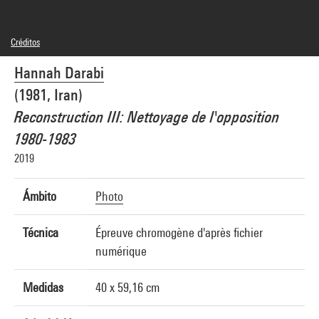
Créditos
© Hannah Darabi
Hannah Darabi
Créditos fotográficos : Centre Pompidou, MNAM-CCI/Audrey Laurans/Dist.
GrandPalaisRmn
(1981, Iran)
Referencia de la imagen : 4Y02508
Difusión de la imagen :
Reconstruction III: Nettoyage de l'opposition
GrandPalaisRmnPhoto
1980-1983
2019
Ámbito
Photo
Técnica
Épreuve chromogène d'après fichier
numérique
Medidas
40 x 59,16 cm