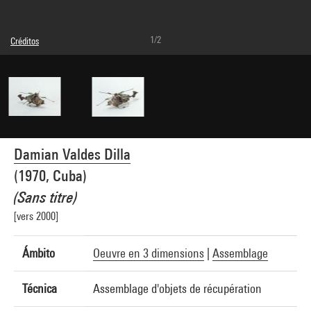
1/2
Créditos
© droits réservés
Créditos fotográficos : Centre Pompidou, MNAM-CCI/Hélène Mauri/Dist.
GrandPalaisRmn
Referencia de la imagen : 4Y08277
Difusión de la imagen :
GrandPalaisRmnPhoto
Damian Valdes Dilla
(1970, Cuba)
(Sans titre)
[vers 2000]
Ámbito
Oeuvre en 3 dimensions
|
Assemblage
Técnica
Assemblage d'objets de récupération