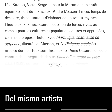
Lévi-Strauss, Victor Serge… pour la Martinique, bientôt
rejoints à Fort-de-France par André Masson. En ces temps de
désastre, ils continuent d’élaborer de nouveaux mythes :
l’heure est à la nécessaire médiation de forces vives, au
combat pour les cultures et populations autres et opprimées,
comme le propose Breton avec
Martinique, charmeuse de
serpents
, illustré par Masson, et
Le Dialogue créole
écrit
avec ce dernier. Tous sont fascinés par Aimé Césaire, le poète
chantre de la négritude depuis
Cahier d’un retour au pays
natal
(1939), qui vient de fonder la revue
Tropiques
.
Ver más
L’impulsion est décisive pour Lam, qui regagne Cuba, son
pays natal, en août 1941, après quelque vingt ans d’absence.
À La Havane, il est bouleversé par le « saccage » culturel («
tout le drame colonial de ma jeunesse revivait en moi
») et
entend retrouver la force originelle de la culture afro-cubaine
Del mismo artista
primitive. Ses compositions, jusque-là inspirées du cubisme
de Picasso et de la sculpture africaine, s’en ressentent