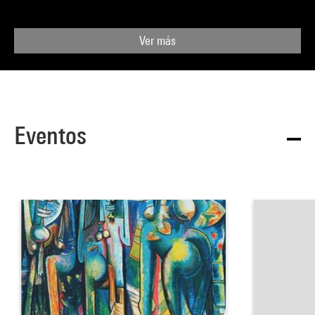
l’espace pictural entier, unifié, ne semble plus investi que de
gestes graphiques lancés en tous sens.
Même lorsque Lam abandonne la figure animale ou humaine
Ver más
et qu’il retrouve le thème classique de la nature morte, c’est
un « autel » qu’il dresse, monumental et fastueux, en une
offrande rituelle à l’Esprit de la forêt et au rôle fédérateur de
la cérémonie. Dans
Autel pour Yemaya
, référence à la déesse
Eventos
du culte vaudou, les motifs, végétaux, floraux, dissous dans
une lumière blanche, ne sont en réalité plus identifiables : ils
s’animent ici en seins, là en yeux, ailleurs disparaissent. Tout
est métamorphose vivante de formes hybrides incertaines,
émergence magique d’un monde latent et exaltation d’une
nature exubérante, secrète, qui sourd sous la lumière
tropicale. À peine figuratif, l’espace de la feuille – dont le
fond blanc (omniprésent comme toujours chez Lam et
souvent rehaussé de craie) compose étroitement avec ce qui
est devenu une grille de traces picturales répétées à
l’identique – n’est plus qu’un espace mental de signes.