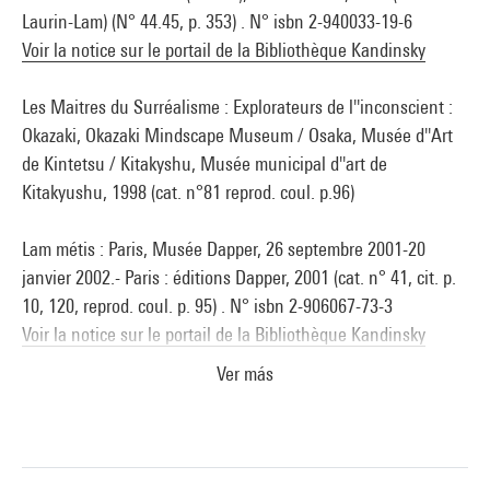
Extrait du catalogue
Collection art graphique - La collection du
Laurin-Lam) (N° 44.45, p. 353) . N° isbn 2-940033-19-6
Centre Pompidou, Musée national d'art moderne
, sous la
Voir la notice sur le portail de la Bibliothèque Kandinsky
direction de Agnès de la Beaumelle, Paris, Centre Pompidou,
2008
Les Maitres du Surréalisme : Explorateurs de l''inconscient :
Okazaki, Okazaki Mindscape Museum / Osaka, Musée d''Art
de Kintetsu / Kitakyshu, Musée municipal d''art de
Kitakyushu, 1998 (cat. n°81 reprod. coul. p.96)
Lam métis : Paris, Musée Dapper, 26 septembre 2001-20
janvier 2002.- Paris : éditions Dapper, 2001 (cat. n° 41, cit. p.
10, 120, reprod. coul. p. 95) . N° isbn 2-906067-73-3
Voir la notice sur le portail de la Bibliothèque Kandinsky
Ver más
Collection Art graphique : [Catalogue de] La collection du
Centre Pompidou, Musée national d''art moderne - Centre de
création industrielle. - Paris : éd. Centre Pompidou, 2008
(sous la dir. d''Agnès de la Beaumelle) (cit. et reprod. coul. p.