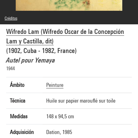
Créditos
© SDO Wifredo LAM-DR, Adagp
Wifredo Lam (Wifredo Oscar de la Concepción
Créditos fotográficos : Centre Pompidou, MNAM-CCI/Georges Meguerditchian/Dist.
GrandPalaisRmn
Lam y Castilla, dit)
Referencia de la imagen : 4N75956
Difusión de la imagen :
(1902, Cuba - 1982, France)
GrandPalaisRmnPhoto
Autel pour Yemaya
1944
Ámbito
Peinture
Técnica
Huile sur papier marouflé sur toile
Medidas
148 x 94,5 cm
Adquisición
Dation, 1985