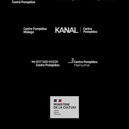
Wifredo Lam : When I Don''t Sleep, I Dream : New-York,
Museum Of Modern Art, 10 novembre 2025-11 avril 2026 /
sous la dir. de Christophe Cherix et Beverly Adams. - New-
York, The Museum of Modern Art, 2025 (fig. 5 cit. p. 23 et
reprod. coul. p. 24 (non exposé)) . N° isbn 978-1-63345-178-0
Voir la notice sur le portail de la Bibliothèque Kandinsky