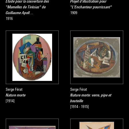
Etude pour la couverture des
Projet d'illustration pour
"Mamelles de Tirésias" de
"L'Enchanteur pourrissant"
Guillaume Apoll…
1909
1916
Serge Férat
Serge Férat
Nature morte
Nature morte: verre, pipe et
[1914]
bouteille
[1914 - 1915]