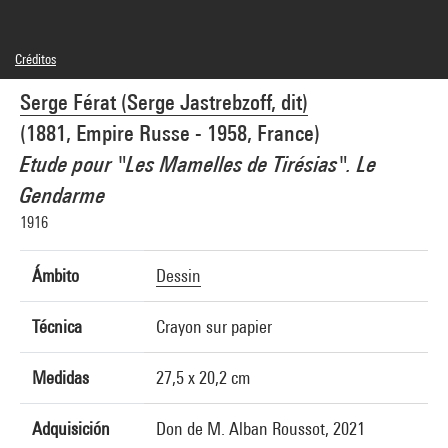
Créditos
© Adagp, Paris
Serge Férat (Serge Jastrebzoff, dit)
Créditos fotográficos : Centre Pompidou, MNAM-CCI/Cecilia Laulanne/Dist.
GrandPalaisRmn
(1881, Empire Russe - 1958, France)
Referencia de la imagen : 4Y00868
Difusión de la imagen :
Etude pour "Les Mamelles de Tirésias". Le
GrandPalaisRmnPhoto
Gendarme
1916
Ámbito
Dessin
Técnica
Crayon sur papier
Medidas
27,5 x 20,2 cm
Adquisición
Don de M. Alban Roussot, 2021